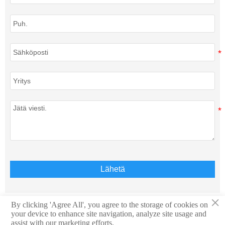
Lähetä
×
By clicking 'Agree All', you agree to the storage of cookies on
your device to enhance site navigation, analyze site usage and
Tekijänoikeus © Teison Energy Technology Co.,Ltd. Kaikki
assist with our marketing efforts.