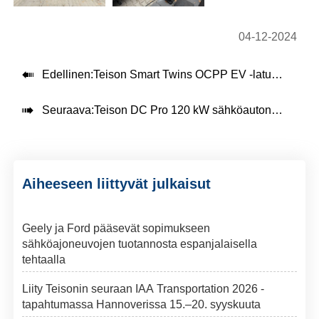
04-12-2024

Edellinen:
Teison Smart Twins OCPP EV -laturi asennettu Puolaan

Seuraava:
Teison DC Pro 120 kW sähköauton latausasema asennettu Brasiliaan, 2024
Aiheeseen liittyvät julkaisut
Geely ja Ford pääsevät sopimukseen
sähköajoneuvojen tuotannosta espanjalaisella
tehtaalla
Liity Teisonin seuraan IAA Transportation 2026 -
tapahtumassa Hannoverissa 15.–20. syyskuuta