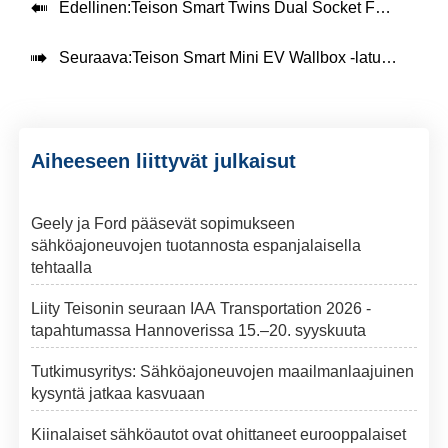

Edellinen:
Teison Smart Twins Dual Socket Fast EV -laturi asennettu Puolaan, 2024

Seuraava:
Teison Smart Mini EV Wallbox -laturi asennettuna Etelä-Amerikassa, 2024
Aiheeseen liittyvät julkaisut
Geely ja Ford pääsevät sopimukseen
sähköajoneuvojen tuotannosta espanjalaisella
tehtaalla
Liity Teisonin seuraan IAA Transportation 2026 -
tapahtumassa Hannoverissa 15.–20. syyskuuta
Tutkimusyritys: Sähköajoneuvojen maailmanlaajuinen
kysyntä jatkaa kasvuaan
Kiinalaiset sähköautot ovat ohittaneet eurooppalaiset