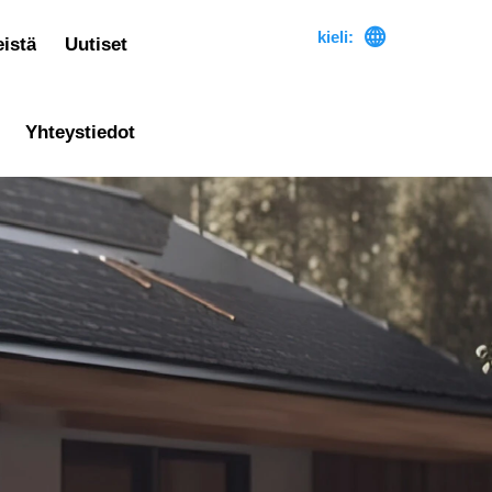

kieli:
istä
Uutiset
Yhteystiedot