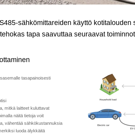
n RS485-sähkömittareiden käyttö kotitaloude
tehokas tapa saavuttaa seuraavat toiminnot
nottaminen
usasemalle tasapainoisesti
tisi
 mitkä laitteet kuluttavat
malla näitä tietoja voit
sta, vähentää sähkökustannuksia
merkiksi luoda älykkäitä