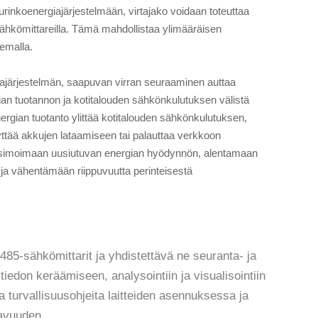
urinkoenergiajärjestelmään, virtajako voidaan toteuttaa
-sähkömittareilla. Tämä mahdollistaa ylimääräisen
emalla.
iajärjestelmän, saapuvan virran seuraaminen auttaa
n tuotannon ja kotitalouden sähkönkulutuksen välistä
ergian tuotanto ylittää kotitalouden sähkönkulutuksen,
ttää akkujen lataamiseen tai palauttaa verkkoon
imoimaan uusiutuvan energian hyödynnön, alentamaan
ja vähentämään riippuvuutta perinteisestä
485-sähkömittarit ja yhdistettävä ne seuranta- ja
 tiedon keräämiseen, analysointiin ja visualisointiin
 turvallisuusohjeita laitteiden asennuksessa ja
tavuuden.