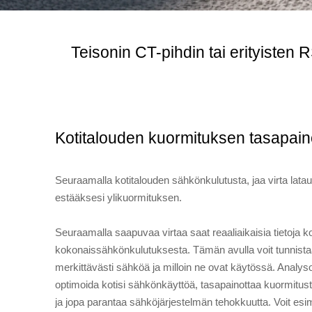
Teisonin CT-pihdin tai erityiste
Kotitalouden kuormituksen tasapai
Seuraamalla kotitalouden sähkönkulutusta, jaa virta lata
estääksesi ylikuormituksen.
Seuraamalla saapuvaa virtaa saat reaaliaikaisia tietoja ko
kokonaissähkönkulutuksesta. Tämän avulla voit tunnistaa,
merkittävästi sähköä ja milloin ne ovat käytössä. Analysoi
optimoida kotisi sähkönkäyttöä, tasapainottaa kuormitu
ja jopa parantaa sähköjärjestelmän tehokkuutta. Voit esi