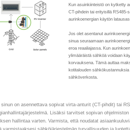
Kun asuinkiinteistö on kytketty a
CT-pihdein tai erityisillä RS485
aurinkoenergian käytön latausas
Jos olet asentanut aurinkoenerg
sinua seuraamaan aurinkoenergia
eroa reaaliajassa. Kun aurinkoen
ylimääräistä sähköä voidaan käy
korvauksena. Tämä auttaa maks
kotitalouden sähkökustannuksia 
sähköverkosta.
sinun on asennettava sopivat virta-anturit (CT-pihdit) tai RS
gianhallintajärjestelmä. Lisäksi tarvitset sopivan ohjelmiston
ksen hallintaa varten. Varmista, että noudatat asiaankuuluvia
 varmistaaksesi sähköjärjestelmän turvallisuuden ja luotet