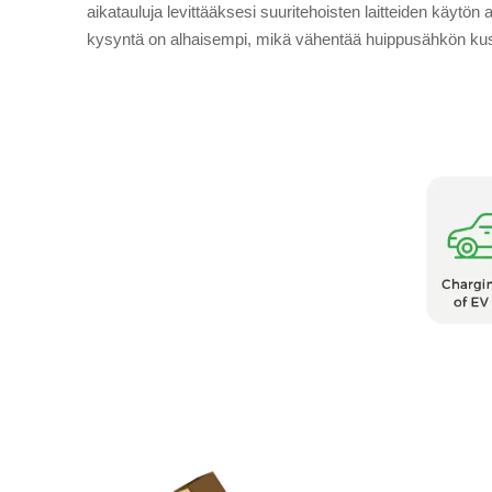
aikatauluja levittääksesi suuritehoisten laitteiden käytön a
kysyntä on alhaisempi, mikä vähentää huippusähkön ku