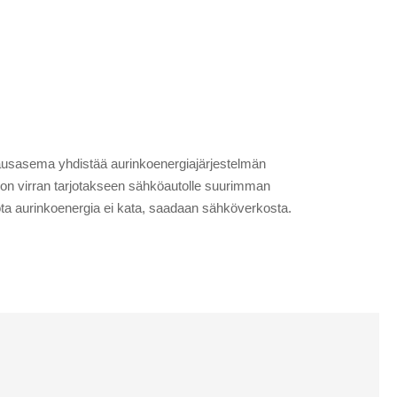
atausasema yhdistää aurinkoenergiajärjestelmän
kon virran tarjotakseen sähköautolle suurimman
ota aurinkoenergia ei kata, saadaan sähköverkosta.