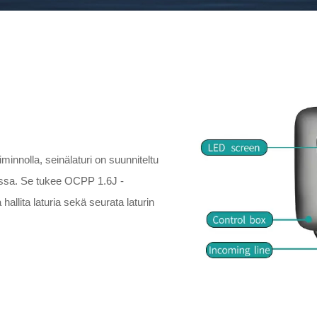
oiminnolla, seinälaturi on suunniteltu
oissa. Se tukee OCPP 1.6J -
 hallita laturia sekä seurata laturin