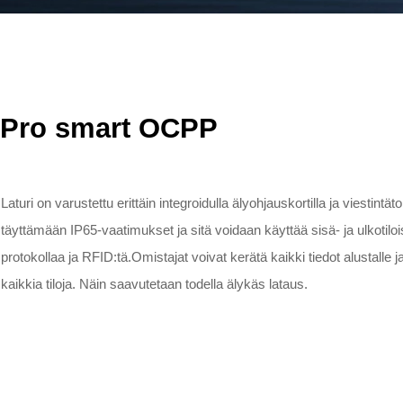
Pro smart OCPP
Laturi on varustettu erittäin integroidulla älyohjauskortilla ja viestintät
täyttämään IP65-vaatimukset ja sitä voidaan käyttää sisä- ja ulkotil
protokollaa ja RFID:tä.Omistajat voivat kerätä kaikki tiedot alustalle ja
kaikkia tiloja. Näin saavutetaan todella älykäs lataus.