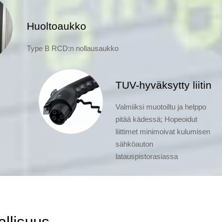
Huoltoaukko
Type B RCD:n nollausaukko
TUV-hyväksytty liitin
Valmiiksi muotoiltu ja helppo
pitää kädessä; Hopeoidut
liittimet minimoivat kulumisen
sähköauton
latauspistorasiassa