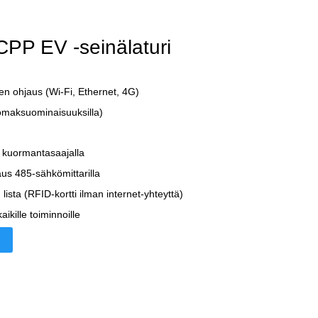
PP EV -seinälaturi
n ohjaus (Wi-Fi, Ethernet, 4G)
omaksuominaisuuksilla)
kuormantasaajalla
s 485-sähkömittarilla
n lista (RFID-kortti ilman internet-yhteyttä)
aikille toiminnoille