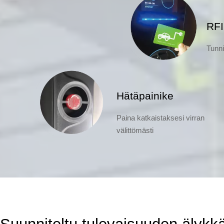
RFI
Tunni
Hätäpainike
Paina katkaistaksesi virran
välittömästi