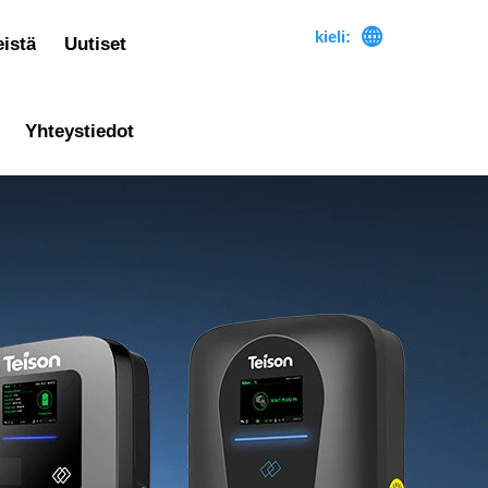

kieli:
istä
Uutiset
Yhteystiedot