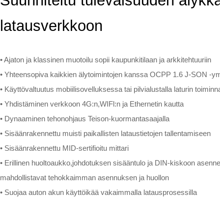
Suunniteltu tulevaisuuden älyk
latausverkkoon
• Ajaton ja klassinen muotoilu sopii kaupunkitilaan ja arkkitehtuuriin
• Yhteensopiva kaikkien älytoimintojen kanssa OCPP 1.6 J-SON -y
• Käyttövaltuutus mobiilisovelluksessa tai pilvialustalla laturin toimi
• Yhdistäminen verkkoon 4G:n,WIFl:n ja Ethernetin kautta
• Dynaaminen tehonohjaus Teison-kuormantasaajalla
• Sisäänrakennettu muisti paikallisten lataustietojen tallentamiseen
• Sisäänrakennettu MID-sertifioitu mittari
• Erillinen huoltoaukko,johdotuksen sisääntulo ja DIN-kiskoon asenn
mahdollistavat tehokkaimman asennuksen ja huollon
• Suojaa auton akun käyttöikää vakaimmalla latausprosessilla