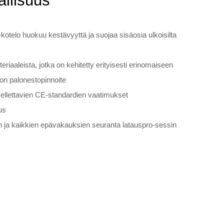
allisuus
telo huokuu kestävyyttä ja suojaa sisäosia ulkoisilta
eriaaleista, jotka on kehitetty erityisesti erinomaiseen
on palonestopinnoite
ovellettavien CE-standardien vaatimukset
us
an ja kaikkien epävakauksien seuranta latauspro-sessin