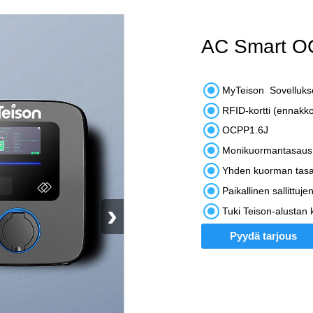
AC Smart OC

MyTeison Sovellukse

RFID-kortti (ennakk

OCPP1.6J

Monikuormantasaus 

Yhden kuorman tasau

Paikallinen sallittuje
›

Tuki Teison-alustan k
Pyydä tarjous