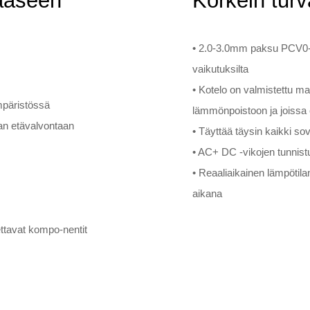
kääseen
Korkein turv
• 2.0-3.0mm paksu PCV0-ko
vaikutuksilta
• Kotelo on valmistettu mat
mpäristössä
lämmönpoistoon ja joissa 
nnan etävalvontaan
• Täyttää täysin kaikki s
• AC+ DC -vikojen tunnist
• Reaaliaikainen lämpötil
aikana
ettavat kompo-nentit