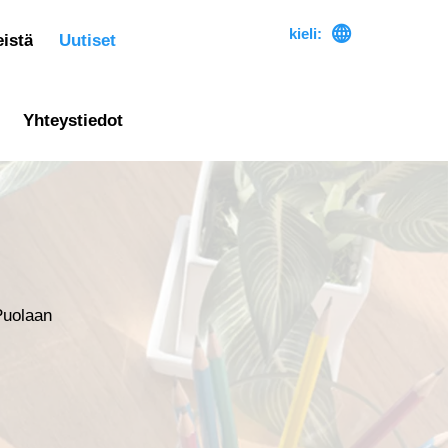

kieli:
istä
Uutiset
Yhteystiedot
Puolaan