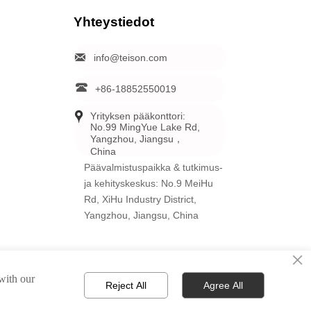
Yhteystiedot

info@teison.com

+86-18852550019

Yrityksen pääkonttori: 
No.99 MingYue Lake Rd, 
Yangzhou, Jiangsu，
China
Päävalmistuspaikka & tutkimus-
ja kehityskeskus: No.9 MeiHu
Rd, XiHu Industry District,
Yangzhou, Jiangsu, China
×
 with our
Reject All
Agree All
etään.