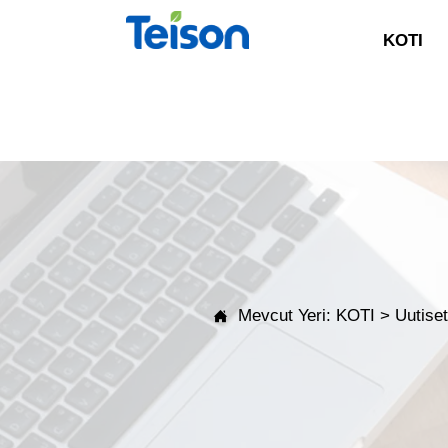
KOTI
Mevcut Yeri:
KOTI
>
Uutise
