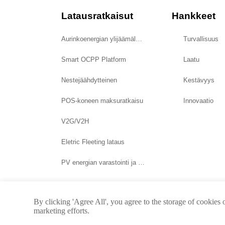
Latausratkaisut
Hankkeet
Aurinkoenergian ylijäämälataus
Turvallisuus
Smart OCPP Platform
Laatu
Nestejäähdytteinen
Kestävyys
POS-koneen maksuratkaisu
Innovaatio
V2G/V2H
Eletric Fleeting lataus
PV energian varastointi ja latausjärjestelmä
By clicking 'Agree All', you agree to the storage of cookies 
marketing efforts.
Tekijä