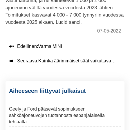
vaatimattomia, ja ne vaihtelevat 1 000 ja 2 000
ajoneuvon välillä vuodessa vuodesta 2023 lähtien.
Toimitukset kasvavat 4 000 - 7 000 tynnyriin vuodessa
vuodesta 2025 alkaen, Lucid sanoi.
07-05-2022

Edellinen:
Varma MINI

Seuraava:
Kuinka äärimmäiset säät vaikuttavat sähköautojen kantamaan
Aiheeseen liittyvät julkaisut
Geely ja Ford pääsevät sopimukseen
sähköajoneuvojen tuotannosta espanjalaisella
tehtaalla