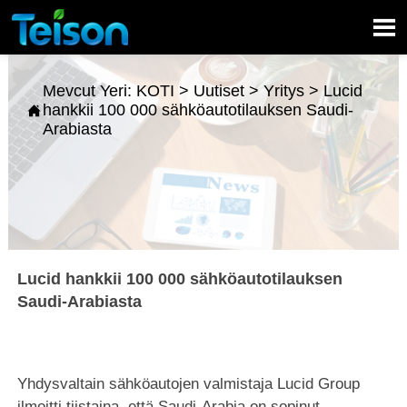

Mevcut Yeri:
KOTI
>
Uutiset
>
Yritys
>
Lucid
hankkii 100 000 sähköautotilauksen Saudi-

Arabiasta
Lucid hankkii 100 000 sähköautotilauksen
Saudi-Arabiasta
Yhdysvaltain sähköautojen valmistaja Lucid Group
ilmoitti tiistaina, että Saudi-Arabia on sopinut