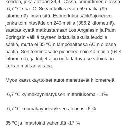
kohden, joka ajetaan 23,9 °C:ssa lämmittimen ollessa
-6,7 °C:ssa. C. Se voi kulkea vain 59 mailia (95
kilometriä) ilman sitä. Esimerkiksi sähköajoneuvo,
jonka toimintasäde on 240 mailia (386,2 kilometriä),
saattaa kyetä matkustamaan Los Angelesin ja Palm
Springsin välillä täyteen ladatulla akulla leudolla
säällä, mutta ei 35 °C:n lämpöaaltossa AC:n ollessa
päällä. Sen toimintasäde pienenee noin 40 mailia (64,4
kilometriä), ja kuljettajan on ladattava se vähintään
kerran matkan aikana.
Myös kaasukäyttöiset autot menettävät kilometrejä
-6,7 ℃ kylmäkäynnistyksen mittarilukema -11%
-6,7 ℃ kuumakäynnistyksen alennus -6 %
35 ℃ ja ilmastointi vähentää -17 %