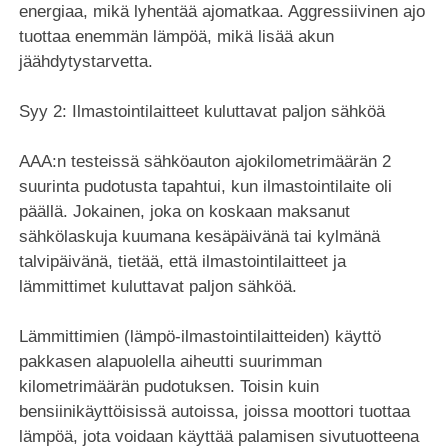
energiaa, mikä lyhentää ajomatkaa. Aggressiivinen ajo
tuottaa enemmän lämpöä, mikä lisää akun
jäähdytystarvetta.
Syy 2: Ilmastointilaitteet kuluttavat paljon sähköä
AAA:n testeissä sähköauton ajokilometrimäärän 2
suurinta pudotusta tapahtui, kun ilmastointilaite oli
päällä. Jokainen, joka on koskaan maksanut
sähkölaskuja kuumana kesäpäivänä tai kylmänä
talvipäivänä, tietää, että ilmastointilaitteet ja
lämmittimet kuluttavat paljon sähköä.
Lämmittimien (lämpö-ilmastointilaitteiden) käyttö
pakkasen alapuolella aiheutti suurimman
kilometrimäärän pudotuksen. Toisin kuin
bensiinikäyttöisissä autoissa, joissa moottori tuottaa
lämpöä, jota voidaan käyttää palamisen sivutuotteena