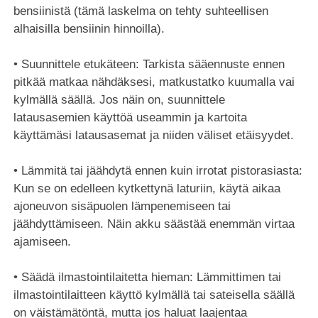
bensiinistä (tämä laskelma on tehty suhteellisen
alhaisilla bensiinin hinnoilla).
• Suunnittele etukäteen: Tarkista sääennuste ennen
pitkää matkaa nähdäksesi, matkustatko kuumalla vai
kylmällä säällä. Jos näin on, suunnittele
latausasemien käyttöä useammin ja kartoita
käyttämäsi latausasemat ja niiden väliset etäisyydet.
• Lämmitä tai jäähdytä ennen kuin irrotat pistorasiasta:
Kun se on edelleen kytkettynä laturiin, käytä aikaa
ajoneuvon sisäpuolen lämpenemiseen tai
jäähdyttämiseen. Näin akku säästää enemmän virtaa
ajamiseen.
• Säädä ilmastointilaitetta hieman: Lämmittimen tai
ilmastointilaitteen käyttö kylmällä tai sateisella säällä
on väistämätöntä, mutta jos haluat laajentaa