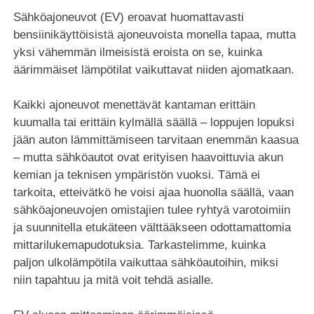
Sähköajoneuvot (EV) eroavat huomattavasti
bensiinikäyttöisistä ajoneuvoista monella tapaa, mutta
yksi vähemmän ilmeisistä eroista on se, kuinka
äärimmäiset lämpötilat vaikuttavat niiden ajomatkaan.
Kaikki ajoneuvot menettävät kantaman erittäin
kuumalla tai erittäin kylmällä säällä – loppujen lopuksi
jään auton lämmittämiseen tarvitaan enemmän kaasua
– mutta sähköautot ovat erityisen haavoittuvia akun
kemian ja teknisen ympäristön vuoksi. Tämä ei
tarkoita, etteivätkö he voisi ajaa huonolla säällä, vaan
sähköajoneuvojen omistajien tulee ryhtyä varotoimiin
ja suunnitella etukäteen välttääkseen odottamattomia
mittarilukemapudotuksia. Tarkastelimme, kuinka
paljon ulkolämpötila vaikuttaa sähköautoihin, miksi
niin tapahtuu ja mitä voit tehdä asialle.