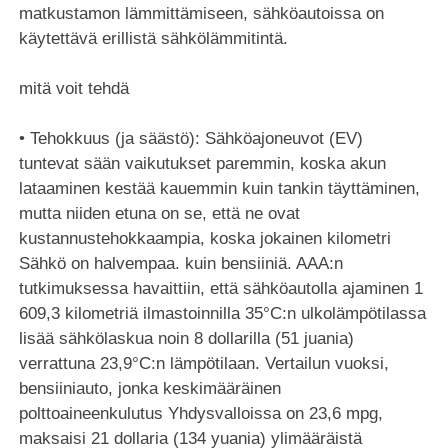
matkustamon lämmittämiseen, sähköautoissa on
käytettävä erillistä sähkölämmitintä.
mitä voit tehdä
• Tehokkuus (ja säästö): Sähköajoneuvot (EV)
tuntevat sään vaikutukset paremmin, koska akun
lataaminen kestää kauemmin kuin tankin täyttäminen,
mutta niiden etuna on se, että ne ovat
kustannustehokkaampia, koska jokainen kilometri
Sähkö on halvempaa. kuin bensiiniä. AAA:n
tutkimuksessa havaittiin, että sähköautolla ajaminen 1
609,3 kilometriä ilmastoinnilla 35°C:n ulkolämpötilassa
lisää sähkölaskua noin 8 dollarilla (51 juania)
verrattuna 23,9°C:n lämpötilaan. Vertailun vuoksi,
bensiiniauto, jonka keskimääräinen
polttoaineenkulutus Yhdysvalloissa on 23,6 mpg,
maksaisi 21 dollaria (134 yuania) ylimääräistä