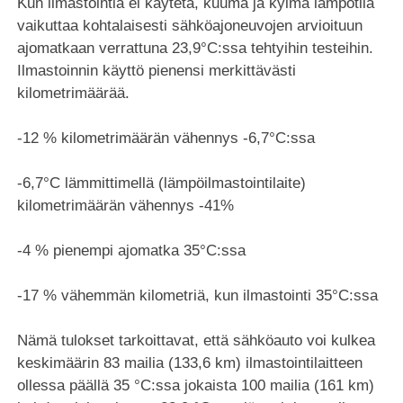
Kun ilmastointia ei käytetä, kuuma ja kylmä lämpötila
vaikuttaa kohtalaisesti sähköajoneuvojen arvioituun
ajomatkaan verrattuna 23,9°C:ssa tehtyihin testeihin.
Ilmastoinnin käyttö pienensi merkittävästi
kilometrimäärää.
-12 % kilometrimäärän vähennys -6,7°C:ssa
-6,7°C lämmittimellä (lämpöilmastointilaite)
kilometrimäärän vähennys -41%
-4 % pienempi ajomatka 35°C:ssa
-17 % vähemmän kilometriä, kun ilmastointi 35°C:ssa
Nämä tulokset tarkoittavat, että sähköauto voi kulkea
keskimäärin 83 mailia (133,6 km) ilmastointilaitteen
ollessa päällä 35 °C:ssa jokaista 100 mailia (161 km)