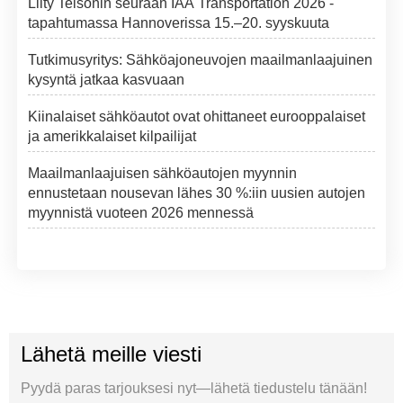
Liity Teisonin seuraan IAA Transportation 2026 -
tapahtumassa Hannoverissa 15.–20. syyskuuta
Tutkimusyritys: Sähköajoneuvojen maailmanlaajuinen
kysyntä jatkaa kasvuaan
Kiinalaiset sähköautot ovat ohittaneet eurooppalaiset
ja amerikkalaiset kilpailijat
Maailmanlaajuisen sähköautojen myynnin
ennustetaan nousevan lähes 30 %:iin uusien autojen
myynnistä vuoteen 2026 mennessä
Lähetä meille viesti
Pyydä paras tarjouksesi nyt—lähetä tiedustelu tänään!