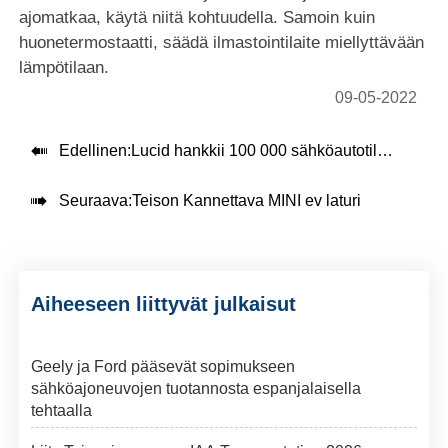
ajomatkaa, käytä niitä kohtuudella. Samoin kuin
huonetermostaatti, säädä ilmastointilaite miellyttävään
lämpötilaan.
09-05-2022

Edellinen:
Lucid hankkii 100 000 sähköautotilauksen Saudi-Arabiasta

Seuraava:
Teison Kannettava MINI ev laturi
Aiheeseen liittyvät julkaisut
Geely ja Ford pääsevät sopimukseen
sähköajoneuvojen tuotannosta espanjalaisella
tehtaalla