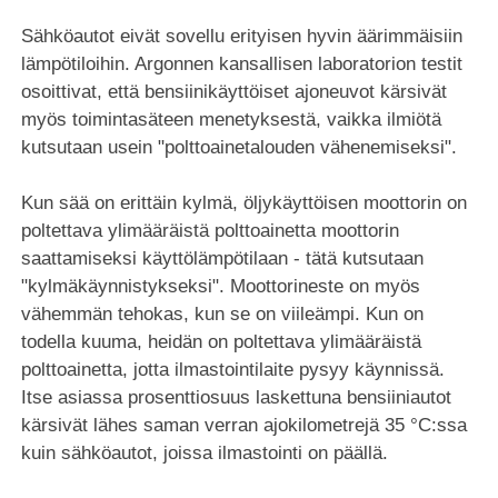
Sähköautot eivät sovellu erityisen hyvin äärimmäisiin
lämpötiloihin. Argonnen kansallisen laboratorion testit
osoittivat, että bensiinikäyttöiset ajoneuvot kärsivät
myös toimintasäteen menetyksestä, vaikka ilmiötä
kutsutaan usein "polttoainetalouden vähenemiseksi".
Kun sää on erittäin kylmä, öljykäyttöisen moottorin on
poltettava ylimääräistä polttoainetta moottorin
saattamiseksi käyttölämpötilaan - tätä kutsutaan
"kylmäkäynnistykseksi". Moottorineste on myös
vähemmän tehokas, kun se on viileämpi. Kun on
todella kuuma, heidän on poltettava ylimääräistä
polttoainetta, jotta ilmastointilaite pysyy käynnissä.
Itse asiassa prosenttiosuus laskettuna bensiiniautot
kärsivät lähes saman verran ajokilometrejä 35 °C:ssa
kuin sähköautot, joissa ilmastointi on päällä.