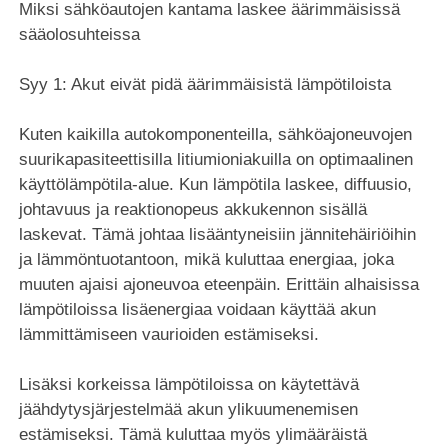
Miksi sähköautojen kantama laskee äärimmäisissä
sääolosuhteissa
Syy 1: Akut eivät pidä äärimmäisistä lämpötiloista
Kuten kaikilla autokomponenteilla, sähköajoneuvojen
suurikapasiteettisilla litiumioniakuilla on optimaalinen
käyttölämpötila-alue. Kun lämpötila laskee, diffuusio,
johtavuus ja reaktionopeus akkukennon sisällä
laskevat. Tämä johtaa lisääntyneisiin jännitehäiriöihin
ja lämmöntuotantoon, mikä kuluttaa energiaa, joka
muuten ajaisi ajoneuvoa eteenpäin. Erittäin alhaisissa
lämpötiloissa lisäenergiaa voidaan käyttää akun
lämmittämiseen vaurioiden estämiseksi.
Lisäksi korkeissa lämpötiloissa on käytettävä
jäähdytysjärjestelmää akun ylikuumenemisen
estämiseksi. Tämä kuluttaa myös ylimääräistä