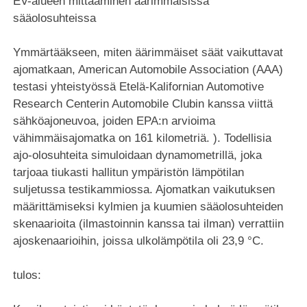
EV-alueen mittaaminen äärimmäisissä
sääolosuhteissa
Ymmärtääkseen, miten äärimmäiset säät vaikuttavat
ajomatkaan, American Automobile Association (AAA)
testasi yhteistyössä Etelä-Kalifornian Automotive
Research Centerin Automobile Clubin kanssa viittä
sähköajoneuvoa, joiden EPA:n arvioima
vähimmäisajomatka on 161 kilometriä. ). Todellisia
ajo-olosuhteita simuloidaan dynamometrillä, joka
tarjoaa tiukasti hallitun ympäristön lämpötilan
suljetussa testikammiossa. Ajomatkan vaikutuksen
määrittämiseksi kylmien ja kuumien sääolosuhteiden
skenaarioita (ilmastoinnin kanssa tai ilman) verrattiin
ajoskenaarioihin, joissa ulkolämpötila oli 23,9 °C.
tulos: