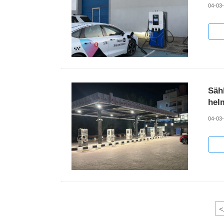
04-03
Sähk
hel
04-03
<