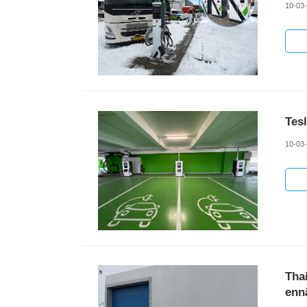
10-03
Tes
10-03
Tha
enn