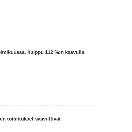
elmikuussa, huippu 112 %:n kasvulla
n toimitukset saavuttivat