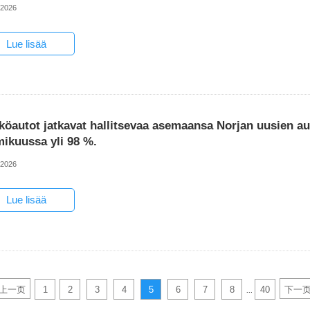
-2026
Lue lisää
öautot jatkavat hallitsevaa asemaansa Norjan uusien aut
mikuussa yli 98 %.
-2026
Lue lisää
上一页
1
2
3
4
5
6
7
8
40
下一
...