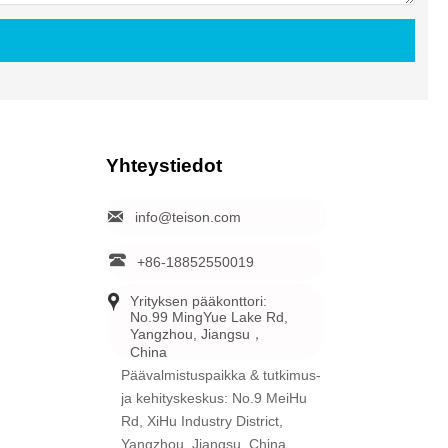
Yhteystiedot

info@teison.com

+86-18852550019

Yrityksen pääkonttori: 
No.99 MingYue Lake Rd, 
Yangzhou, Jiangsu，
China
Päävalmistuspaikka & tutkimus-
ja kehityskeskus: No.9 MeiHu
Rd, XiHu Industry District,
Yangzhou, Jiangsu, China