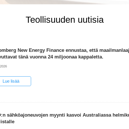
Teollisuuden uutisia
omberg New Energy Finance ennustaa, että maailmanlaa
vuttavat tänä vuonna 24 miljoonaa kappaletta.
-2026
Lue lisää
:n sähköajoneuvojen myynti kasvoi Australiassa helmiku
listalle