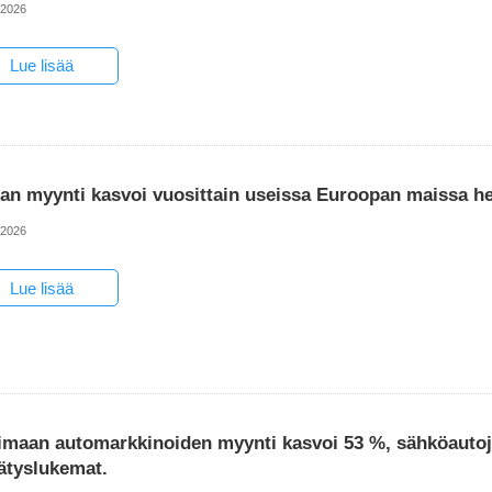
-2026
Lue lisää
lan myynti kasvoi vuosittain useissa Euroopan maissa h
-2026
Lue lisää
imaan automarkkinoiden myynti kasvoi 53 %, sähköautoje
ätyslukemat.