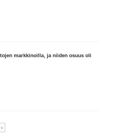
ojen markkinoilla, ja niiden osuus oli
>
页