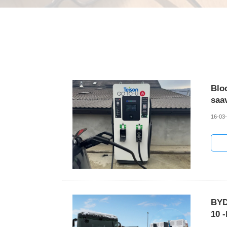
Blo
saa
16-03
BYD
10 -