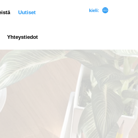

kieli:
istä
Uutiset
Yhteystiedot