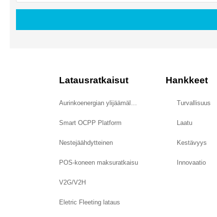
Latausratkaisut
Hankkeet
Aurinkoenergian ylijäämälataus
Turvallisuus
Smart OCPP Platform
Laatu
Nestejäähdytteinen
Kestävyys
POS-koneen maksuratkaisu
Innovaatio
V2G/V2H
Eletric Fleeting lataus