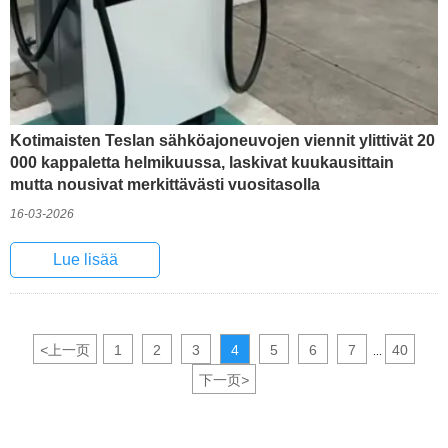
Kotimaisten Teslan sähköajoneuvojen viennit ylittivät 20
000 kappaletta helmikuussa, laskivat kuukausittain
mutta nousivat merkittävästi vuositasolla
16-03-2026
Lue lisää
<
上一页
1
2
3
4
5
6
7
40
...
下一页
>