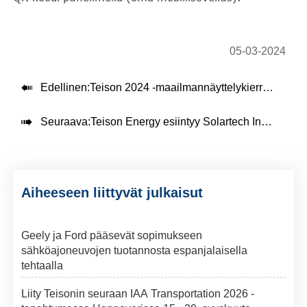
05-03-2024

Edellinen:
Teison 2024 -maailmannäyttelykierros alkaa

Seuraava:
Teison Energy esiintyy Solartech Indonesia Expossa!
Aiheeseen liittyvät julkaisut
Geely ja Ford pääsevät sopimukseen
sähköajoneuvojen tuotannosta espanjalaisella
tehtaalla
Liity Teisonin seuraan IAA Transportation 2026 -