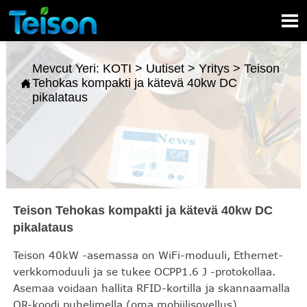

Mevcut Yeri:
KOTI
>
Uutiset
>
Yritys
>
Teison
Tehokas kompakti ja kätevä 40kw DC

pikalataus
Teison Tehokas kompakti ja kätevä 40kw DC
pikalataus
Teison 40kW -asemassa on WiFi-moduuli, Ethernet-
verkkomoduuli ja se tukee OCPP1.6 J -protokollaa.
Asemaa voidaan hallita RFID-kortilla ja skannaamalla
QR-koodi puhelimella (oma mobiilisovellus).