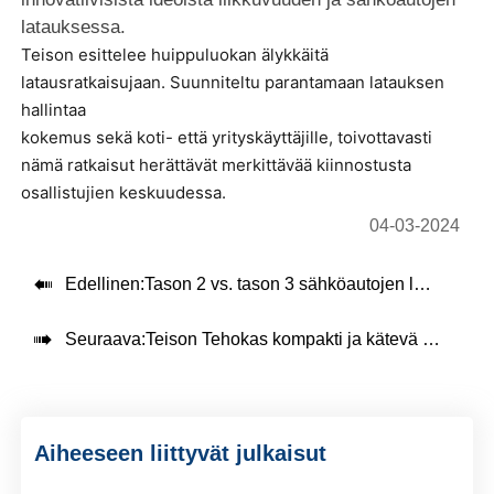
latauksessa.
Teison esittelee huippuluokan älykkäitä
latausratkaisujaan. Suunniteltu parantamaan latauksen
hallintaa
kokemus sekä koti- että yrityskäyttäjille, toivottavasti
nämä ratkaisut herättävät merkittävää kiinnostusta
osallistujien keskuudessa.
04-03-2024

Edellinen:
Tason 2 vs. tason 3 sähköautojen latausasemat: mitä eroa on?

Seuraava:
Teison Tehokas kompakti ja kätevä 40kw DC pikalataus
Aiheeseen liittyvät julkaisut