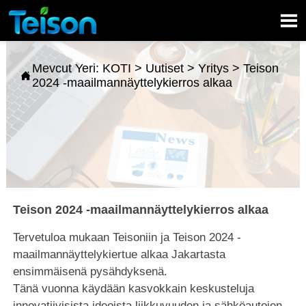

Mevcut Yeri:
KOTI
>
Uutiset
>
Yritys
>
Teison

2024 -maailmannäyttelykierros alkaa
Teison 2024 -maailmannäyttelykierros alkaa
Tervetuloa mukaan Teisoniin ja Teison 2024 -
maailmannäyttelykiertue alkaa Jakartasta
ensimmäisenä pysähdyksenä.
Tänä vuonna
käydään kasvokkain keskusteluja
innovatiivisista ideoista liikkuvuuden ja sähköautojen