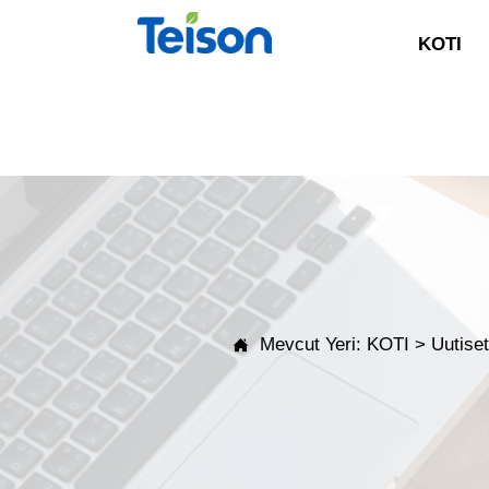
KOTI
Mevcut Yeri:
KOTI
>
Uutise
