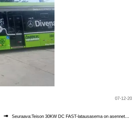
07-12-2

Seuraava:
Teison 30KW DC FAST-latausasema on asennettu Jordaniaan