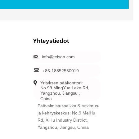
Yhteystiedot

info@teison.com

+86-18852550019

Yrityksen pääkonttori: 
No.99 MingYue Lake Rd, 
Yangzhou, Jiangsu，
China
Päävalmistuspaikka & tutkimus-
ja kehityskeskus: No.9 MeiHu
Rd, XiHu Industry District,
Yangzhou, Jiangsu, China