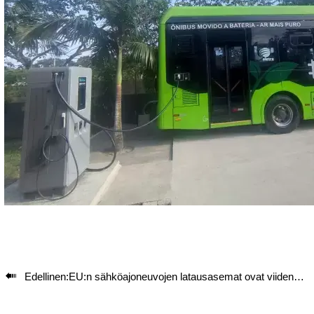

Edellinen:
EU:n sähköajoneuvojen latausasemat ovat viiden parhaan joukossa, joten ero on niin suuri?