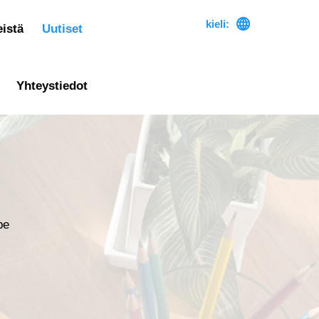

kieli:
istä
Uutiset
Yhteystiedot
pe