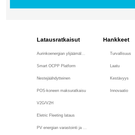
Latausratkaisut
Hankkeet
Aurinkoenergian ylijäämälataus
Turvallisuus
Smart OCPP Platform
Laatu
Nestejäähdytteinen
Kestävyys
POS-koneen maksuratkaisu
Innovaatio
V2G/V2H
Eletric Fleeting lataus
PV energian varastointi ja latausjärjestelmä