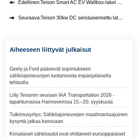

Edellinen:
Teison Smart AC EV Wallbox-laturi Belgiassa, 2022

Seuraava:
Teison 30kw DC seinäasennettu laturi Isossa-Britanniassa, 2022
Aiheeseen liittyvät julkaisut
Geely ja Ford pääsevät sopimukseen
sähköajoneuvojen tuotannosta espanjalaisella
tehtaalla
Liity Teisonin seuraan IAA Transportation 2026 -
tapahtumassa Hannoverissa 15.–20. syyskuuta
Tutkimusyritys: Sähköajoneuvojen maailmanlaajuinen
kysyntä jatkaa kasvuaan
Kiinalaiset sähköautot ovat ohittaneet eurooppalaiset