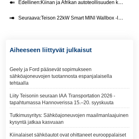

Edellinen:
Kiinan ja Afrikan autoteollisuuden kehitysfoorumissa keskustellaan yhteistyön vahvistamisesta uusien energiajoneuvojen alalla.

Seuraava:
Teison 22kW Smart MINI Wallbox -laturi asennettu Thaimaahan, 2025
Aiheeseen liittyvät julkaisut
Geely ja Ford pääsevät sopimukseen
sähköajoneuvojen tuotannosta espanjalaisella
tehtaalla
Liity Teisonin seuraan IAA Transportation 2026 -
tapahtumassa Hannoverissa 15.–20. syyskuuta
Tutkimusyritys: Sähköajoneuvojen maailmanlaajuinen
kysyntä jatkaa kasvuaan
Kiinalaiset sähköautot ovat ohittaneet eurooppalaiset