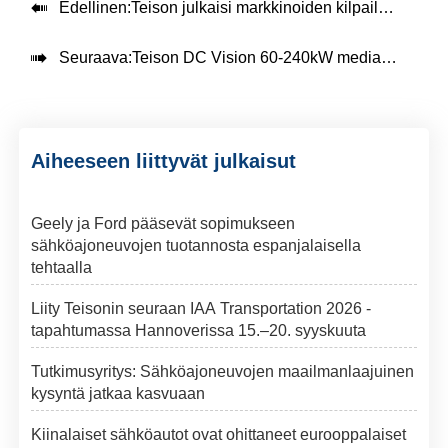

Edellinen:
Teison julkaisi markkinoiden kilpailukykyisimmän 20/30/40 kW DC MINI -laturin asettaen standardin

Seuraava:
Teison DC Vision 60-240kW mediakäyttöinen ev-laturi
Aiheeseen liittyvät julkaisut
Geely ja Ford pääsevät sopimukseen
sähköajoneuvojen tuotannosta espanjalaisella
tehtaalla
Liity Teisonin seuraan IAA Transportation 2026 -
tapahtumassa Hannoverissa 15.–20. syyskuuta
Tutkimusyritys: Sähköajoneuvojen maailmanlaajuinen
kysyntä jatkaa kasvuaan
Kiinalaiset sähköautot ovat ohittaneet eurooppalaiset