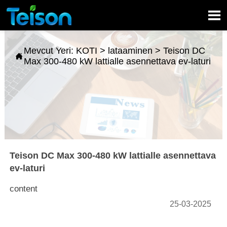

Mevcut Yeri:
KOTI
>
lataaminen
>
Teison DC

Max 300-480 kW lattialle asennettava ev-laturi
Teison DC Max 300-480 kW lattialle asennettava
ev-laturi
content
25-03-2025