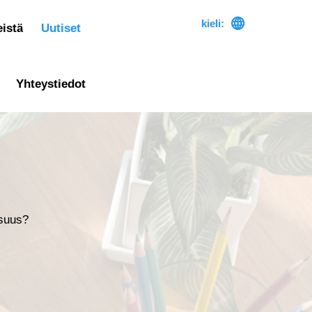

kieli:
istä
Uutiset
Yhteystiedot
isuus?