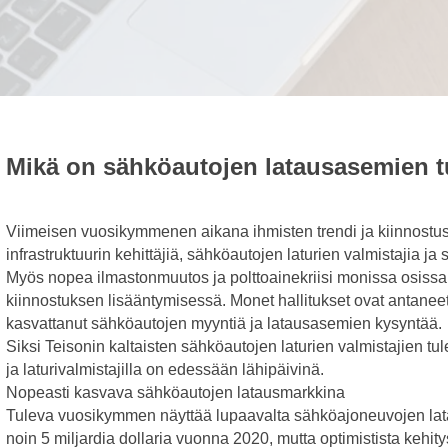
Mikä on sähköautojen latausasemien t
Viimeisen vuosikymmenen aikana ihmisten trendi ja kiinnostus
infrastruktuurin kehittäjiä, sähköautojen laturien valmistajia 
Myös nopea ilmastonmuutos ja polttoainekriisi monissa osiss
kiinnostuksen lisääntymisessä. Monet hallitukset ovat antaneet 
kasvattanut sähköautojen myyntiä ja latausasemien kysyntää.
Siksi Teisonin kaltaisten sähköautojen laturien valmistajien t
ja laturivalmistajilla on edessään lähipäivinä.
Nopeasti kasvava sähköautojen latausmarkkina
Tuleva vuosikymmen näyttää lupaavalta sähköajoneuvojen lata
noin 5 miljardia dollaria vuonna 2020, mutta optimistista keh