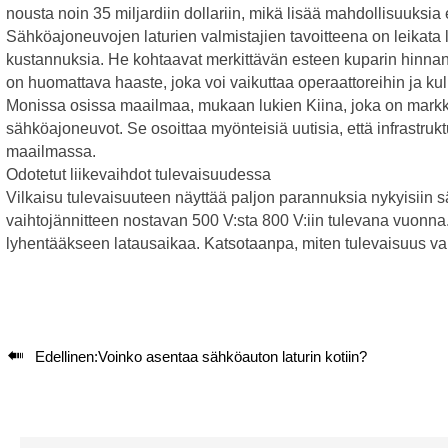
nousta noin 35 miljardiin dollariin, mikä lisää mahdollisuuksi
Sähköajoneuvojen laturien valmistajien tavoitteena on leikata 
kustannuksia. He kohtaavat merkittävän esteen kuparin hinnann
on huomattava haaste, joka voi vaikuttaa operaattoreihin ja kulu
Monissa osissa maailmaa, mukaan lukien Kiina, joka on markki
sähköajoneuvot. Se osoittaa myönteisiä uutisia, että infrastru
maailmassa.
Odotetut liikevaihdot tulevaisuudessa
Vilkaisu tulevaisuuteen näyttää paljon parannuksia nykyisiin 
vaihtojännitteen nostavan 500 V:sta 800 V:iin tulevana vuonna.
lyhentääkseen latausaikaa. Katsotaanpa, miten tulevaisuus vai

Edellinen:
Voinko asentaa sähköauton laturin kotiin?