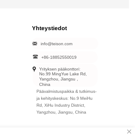
Yhteystiedot

info@teison.com

+86-18852550019

Yrityksen pääkonttori: 
No.99 MingYue Lake Rd, 
Yangzhou, Jiangsu，
China
Päävalmistuspaikka & tutkimus-
ja kehityskeskus: No.9 MeiHu
Rd, XiHu Industry District,
Yangzhou, Jiangsu, China
×