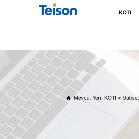
KOTI
Mevcut Yeri:
KOTI
>
Uutise
