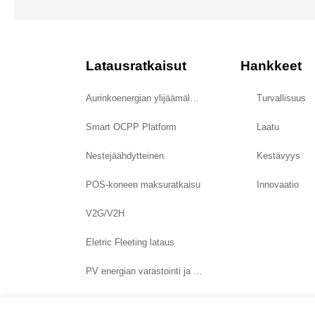
Latausratkaisut
Hankkeet
Aurinkoenergian ylijäämälataus
Turvallisuus
Smart OCPP Platform
Laatu
Nestejäähdytteinen
Kestävyys
POS-koneen maksuratkaisu
Innovaatio
V2G/V2H
Eletric Fleeting lataus
PV energian varastointi ja latausjärjestelmä