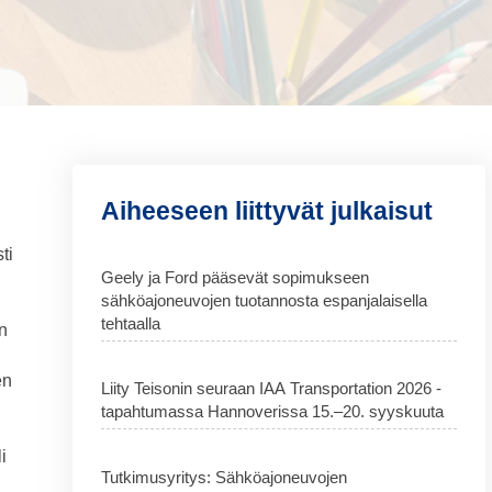
Aiheeseen liittyvät julkaisut
ti
Geely ja Ford pääsevät sopimukseen
sähköajoneuvojen tuotannosta espanjalaisella
tehtaalla
n
en
Liity Teisonin seuraan IAA Transportation 2026 -
tapahtumassa Hannoverissa 15.–20. syyskuuta
i
Tutkimusyritys: Sähköajoneuvojen