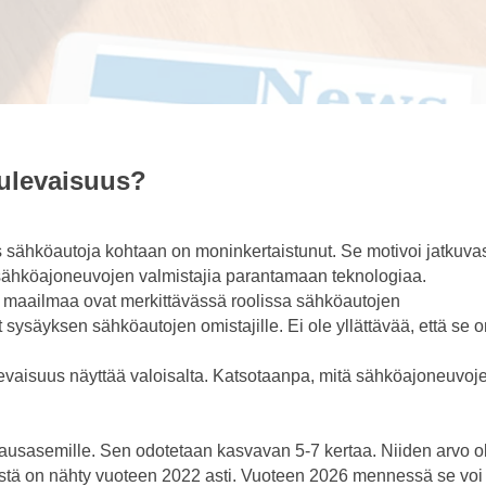
ulevaisuus?
 sähköautoja kohtaan on moninkertaistunut. Se motivoi jatkuvas
ja sähköajoneuvojen valmistajia parantamaan teknologiaa.
a maailmaa ovat merkittävässä roolissa sähköautojen
sysäyksen sähköautojen omistajille. Ei ole yllättävää, että se o
ulevaisuus näyttää valoisalta. Katsotaanpa, mitä sähköajoneuvoj
usasemille. Sen odotetaan kasvavan 5-7 kertaa. Niiden arvo ol
itystä on nähty vuoteen 2022 asti. Vuoteen 2026 mennessä se voi