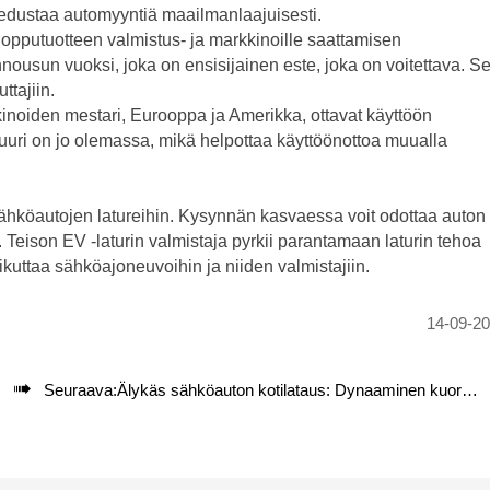
a edustaa automyyntiä maailmanlaajuisesti.
lopputuotteen valmistus- ja markkinoille saattamisen
ousun vuoksi, joka on ensisijainen este, joka on voitettava. S
ttajiin.
noiden mestari, Eurooppa ja Amerikka, ottavat käyttöön
ktuuri on jo olemassa, mikä helpottaa käyttöönottoa muualla
sähköautojen latureihin. Kysynnän kasvaessa voit odottaa auton
 Teison EV -laturin valmistaja pyrkii parantamaan laturin tehoa
kuttaa sähköajoneuvoihin ja niiden valmistajiin.
14-09-2

Seuraava:
Älykäs sähköauton kotilataus: Dynaaminen kuormituksen tasapainotus selitetty