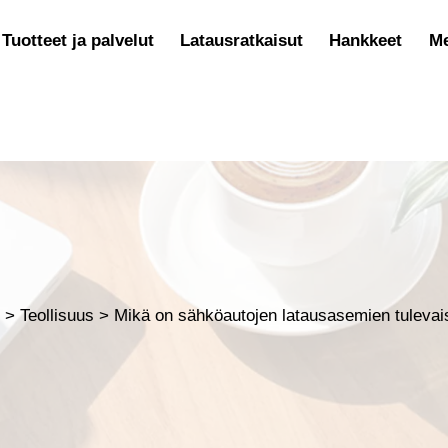
Tuotteet ja palvelut
Latausratkaisut
Hankkeet
Me
t
>
Teollisuus
>
Mikä on sähköautojen latausasemien tuleva