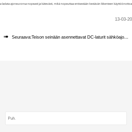
ladata ajoneuvonsa nopeasti ja kätevästi, mikä nopeuttaa entisestään kestävän liikenteen käyttöönottoa
13-03-2

Seuraava:
Teison seinään asennettavat DC-laturit sähköajoneuvoihin (EV)