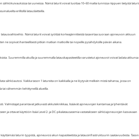
n sähkökuivauksissa tai uuneissa. Nämä laturit voivat tuottaa 10–60 mailia tunnissa riippuen tietystä laturi
nalueilta erillisillä latauslaitteilla.
 latausvaihtoehto. Nämä laturit voivat syöttää korkeajännitteistä tasavirtaa suoraan ajoneuvon akkuun
ten ne sopivat ihanteellisesti pitkän matkan matkoille tai nopeille pysähdyksille päivän aikana.
sista. Suuremmilla akuilla ja suuremmalla latauskapasiteetilla varustetut ajoneuvot voivat ladata akkunsa
data sähköautosi. Vaikka tason 1 latureita on kaikkialla ja ne löytyvät melkein mistä tahansa, jossa on
a tai vähemmän kehittyneillä alueilla.
sti. Valmistajat parantavat jatkuvasti akkutekniikkaa, lisäävät ajoneuvojen kantamaa ja lyhentävät
tamiseen ja ottavat käyttöön lisää Level 2- ja DC-pikalatausasemia vastatakseen sähköajoneuvojen kasvavaan
 käyttämäsi laturin tyypistä, ajoneuvosi akun kapasiteetista ja latausinfrastruktuurin saatavuudesta. Tason