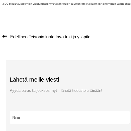
ja DC-pikalatausasemien yleistymisen myötä sähköajoneuvojen omistajilla on nyt enemmän vaihtoehtoja 

Edellinen:
Teisonin luotettava tuki ja ylläpito
Lähetä meille viesti
Pyydä paras tarjouksesi nyt—lähetä tiedustelu tänään!