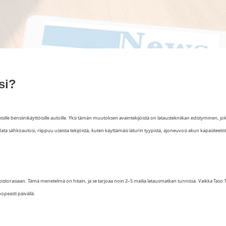
si?
le bensiinikäyttöisille autoille. Yksi tämän muutoksen avaintekijöistä on lataustekniikan edistyminen, jo
a sähköautosi, riippuu useista tekijöistä, kuten käyttämäsi laturin tyypistä, ajoneuvosi akun kapasiteetist
pistorasiaan. Tämä menetelmä on hitain, ja se tarjoaa noin 2–5 mailia latausmatkan tunnissa. Vaikka Taso 1
opeasti päivällä.