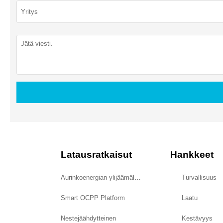
Latausratkaisut
Hankkeet
Aurinkoenergian ylijäämälataus
Turvallisuus
Smart OCPP Platform
Laatu
Nestejäähdytteinen
Kestävyys