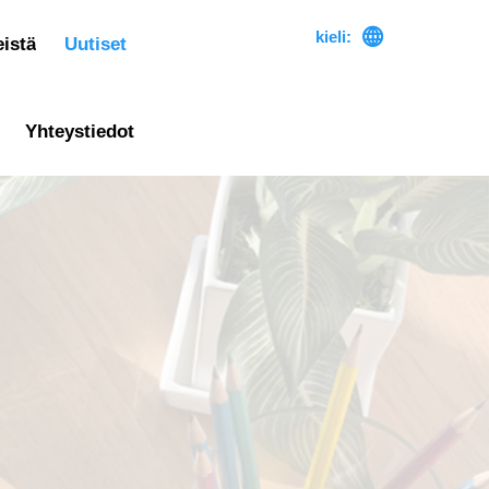

kieli:
istä
Uutiset
Yhteystiedot