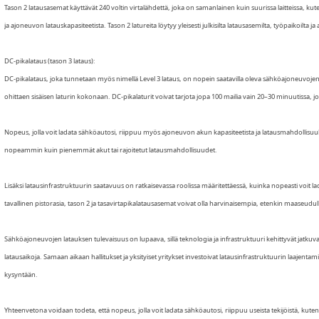
Tason 2 latausasemat käyttävät 240 voltin virtalähdettä, joka on samanlainen kuin suurissa laitteissa, kute
ja ajoneuvon latauskapasiteetista. Tason 2 latureita löytyy yleisesti julkisilta latausasemilta, työpaikoilta ja asui
DC-pikalataus (tason 3 lataus):
DC-pikalataus, joka tunnetaan myös nimellä Level 3 lataus, on nopein saatavilla oleva sähköajoneuvojen
ohittaen sisäisen laturin kokonaan. DC-pikalaturit voivat tarjota jopa 100 mailia vain 20–30 minuutissa, jo
Nopeus, jolla voit ladata sähköautosi, riippuu myös ajoneuvon akun kapasiteetista ja latausmahdollisuuk
nopeammin kuin pienemmät akut tai rajoitetut latausmahdollisuudet.
Lisäksi latausinfrastruktuurin saatavuus on ratkaisevassa roolissa määritettäessä, kuinka nopeasti voit la
tavallinen pistorasia, tason 2 ja tasavirtapikalatausasemat voivat olla harvinaisempia, etenkin maaseudull
Sähköajoneuvojen latauksen tulevaisuus on lupaava, sillä teknologia ja infrastruktuuri kehittyvät jatkuva
latausaikoja. Samaan aikaan hallitukset ja yksityiset yritykset investoivat latausinfrastruktuurin laajen
kysyntään.
Yhteenvetona voidaan todeta, että nopeus, jolla voit ladata sähköautosi, riippuu useista tekijöistä, kuten