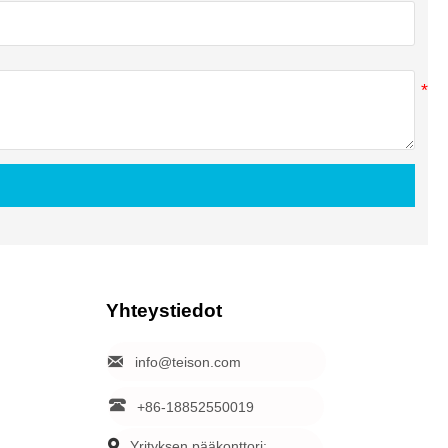
Yhteystiedot

info@teison.com

+86-18852550019

Yrityksen pääkonttori: 