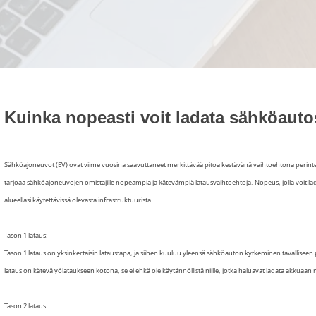
Kuinka nopeasti voit ladata sähköauto
Sähköajoneuvot (EV) ovat viime vuosina saavuttaneet merkittävää pitoa kestävänä vaihtoehtona perinteisil
tarjoaa sähköajoneuvojen omistajille nopeampia ja kätevämpiä latausvaihtoehtoja. Nopeus, jolla voit ladat
alueellasi käytettävissä olevasta infrastruktuurista.
Tason 1 lataus:
Tason 1 lataus on yksinkertaisin lataustapa, ja siihen kuuluu yleensä sähköauton kytkeminen tavalliseen 
lataus on kätevä yölataukseen kotona, se ei ehkä ole käytännöllistä niille, jotka haluavat ladata akkuaan n
Tason 2 lataus: