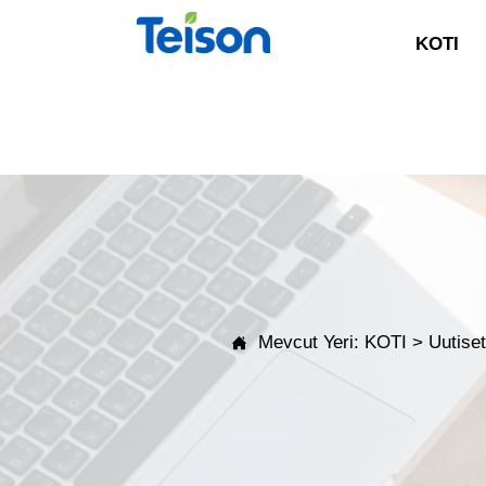
KOTI
Mevcut Yeri:
KOTI
>
Uutise
