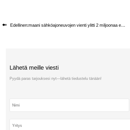

Edellinen:
maani sähköajoneuvojen vienti ylitti 2 miljoonaa ensimmäistä kertaa vuonna 2024
Lähetä meille viesti
Pyydä paras tarjouksesi nyt—lähetä tiedustelu tänään!