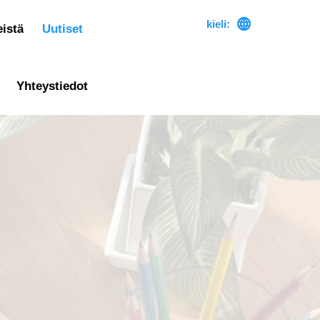

kieli:
istä
Uutiset
Yhteystiedot