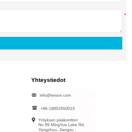
Yhteystiedot

info@teison.com

+86-18852550019

Yrityksen pääkonttori: 
No.99 MingYue Lake Rd, 
Yangzhou, Jiangsu，