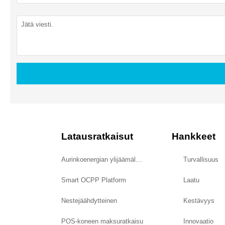
Latausratkaisut
Hankkeet
Aurinkoenergian ylijäämälataus
Turvallisuus
Smart OCPP Platform
Laatu
Nestejäähdytteinen
Kestävyys
POS-koneen maksuratkaisu
Innovaatio