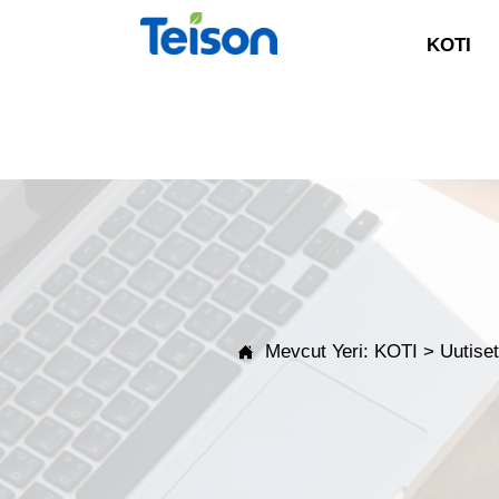
KOTI
Mevcut Yeri:
KOTI
>
Uutise
