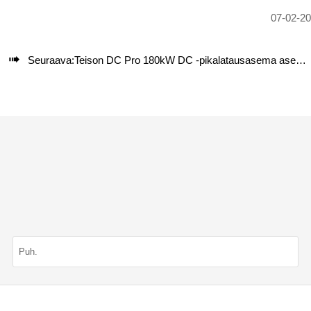
07-02-2

Seuraava:
Teison DC Pro 180kW DC -pikalatausasema asennettuna Etelä-Amerikkaan, 2025