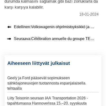
durumda kalmasını sağlamak gibi bazı zorluklarla da
karşı karşıya kalabilir.
18-01-2024

Edellinen:
Volkswagenin ohjelmistoyksikkö ja Bosch testaavat sähköautojen latausta ja autonomista pysäköintiä

Seuraava:
Célébration annuelle du groupe TEISON pour une année 2023 brillante
Aiheeseen liittyvät julkaisut
Geely ja Ford pääsevät sopimukseen
sähköajoneuvojen tuotannosta espanjalaisella
tehtaalla
Liity Teisonin seuraan IAA Transportation 2026 -
tapahtumassa Hannoverissa 15.–20. syyskuuta