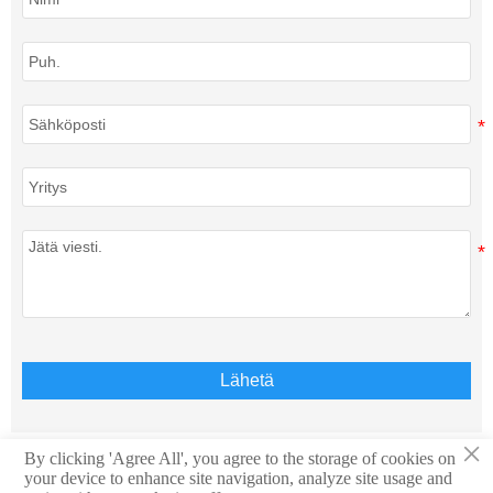
Lähetä
×
By clicking 'Agree All', you agree to the storage of cookies on
your device to enhance site navigation, analyze site usage and
Tekijänoikeus © Teison Energy Technology Co.,Ltd. Kaikki