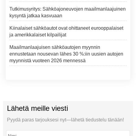
Tutkimusyritys: Sähköajoneuvojen maailmanlaajuinen
kysyntä jatkaa kasvuaan
Kiinalaiset sähköautot ovat ohittaneet eurooppalaiset
ja amerikkalaiset kilpailijat
Maailmanlaajuisen sähköautojen myynnin
ennustetaan nousevan lähes 30 %:iin uusien autojen
myynnistä vuoteen 2026 mennessä
Lähetä meille viesti
Pyydä paras tarjouksesi nyt—lähetä tiedustelu tänään!