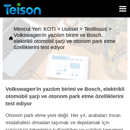

Mevcut Yeri:
KOTI
>
Uutiset
>
Teollisuus
>
Volkswagen'in yazılım birimi ve Bosch,

elektrikli otomobil şarjı ve otonom park etme
özelliklerini test ediyor
Volkswagen'in yazılım birimi ve Bosch, elektrikli
otomobil şarjı ve otonom park etme özelliklerini
test ediyor
Otonom park etme yeni değil. Her yıl, arabaları insan
müdahalesi olmadan taşımak ve depolamak için
sürücüsüz teknolojiyi kullandığını ve valeleri tamamen