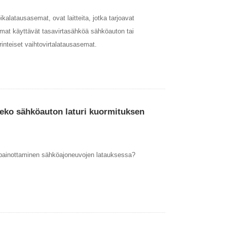
latausasemat, ovat laitteita, jotka tarjoavat
mat käyttävät tasavirtasähköä sähköauton tai
inteiset vaihtovirtalatausasemat.
eko sähköauton laturi kuormituksen
painottaminen sähköajoneuvojen latauksessa?