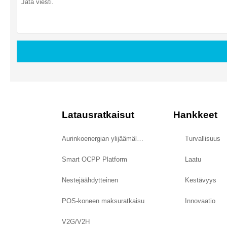
Latausratkaisut
Hankkeet
Aurinkoenergian ylijäämälataus
Turvallisuus
Smart OCPP Platform
Laatu
Nestejäähdytteinen
Kestävyys
POS-koneen maksuratkaisu
Innovaatio
V2G/V2H