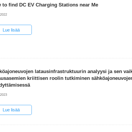
 to find DC EV Charging Stations near Me
-2022
Lue lisää
köajoneuvojen latausinfrastruktuurin analyysi ja sen va
ausasemien kriittisen roolin tutkiminen sähköajoneuvoj
hdyttämisessä
-2023
Lue lisää