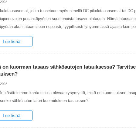
-2023
kalatausasemat, jotka tunnetaan myös nimellä DC-pikalatausasemat tai DC-pika
ajoneuvojen ja sähköpyörien suuritehoista tasavirtalatausta. Nämä latausase
pyörän akun lataamiseen nopeasti, tyypillisesti lyhyemmässä ajassa kuin per
Lue lisää
ä on kuorman tasaus sähköautojen latauksessa? Tarvitse
auksen?
-2023
n käsittelemme kahta sinulla olevaa kysymystä, mikä on kuormituksen tasa
tseeko sähköauton laturi kuormituksen tasauksen?
Lue lisää