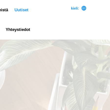

kieli:
istä
Uutiset
Yhteystiedot