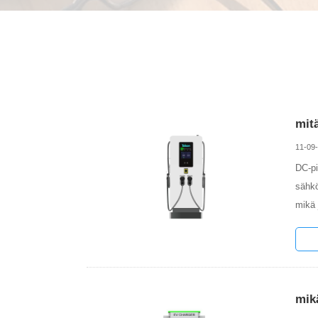
mitä
11-09
DC-pi
sähkö
mikä 
mik