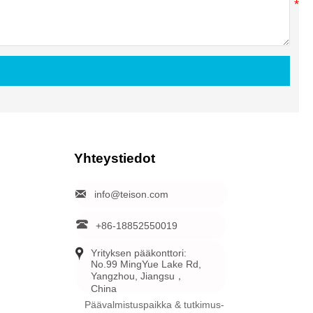
Yhteystiedot

info@teison.com

+86-18852550019

Yrityksen pääkonttori: 
No.99 MingYue Lake Rd, 
Yangzhou, Jiangsu，
China
Päävalmistuspaikka & tutkimus-