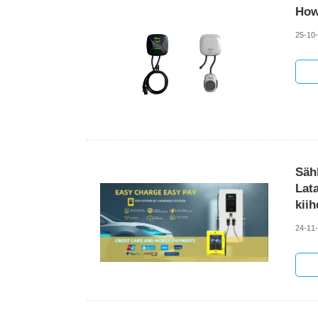
How
25-10
Säh
Lat
kii
24-11