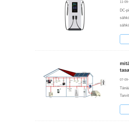
11-09
DC-pi
sähkö
sähkö
mit
tas
07-09
Tänää
Tarvi