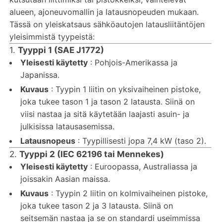
alueen, ajoneuvomallin ja latausnopeuden mukaan.
Tässä on yleiskatsaus sähköautojen latausliitäntöjen
yleisimmistä tyypeistä:
1.
Tyyppi 1 (SAE J1772)
Yleisesti käytetty
: Pohjois-Amerikassa ja
Japanissa.
Kuvaus
: Tyypin 1 liitin on yksivaiheinen pistoke,
joka tukee tason 1 ja tason 2 latausta. Siinä on
viisi nastaa ja sitä käytetään laajasti asuin- ja
julkisissa latausasemissa.
Latausnopeus
: Tyypillisesti jopa 7,4 kW (taso 2).
2.
Tyyppi 2 (IEC 62196 tai Mennekes)
Yleisesti käytetty
: Euroopassa, Australiassa ja
joissakin Aasian maissa.
Kuvaus
: Tyypin 2 liitin on kolmivaiheinen pistoke,
joka tukee tason 2 ja 3 latausta. Siinä on
seitsemän nastaa ja se on standardi useimmissa