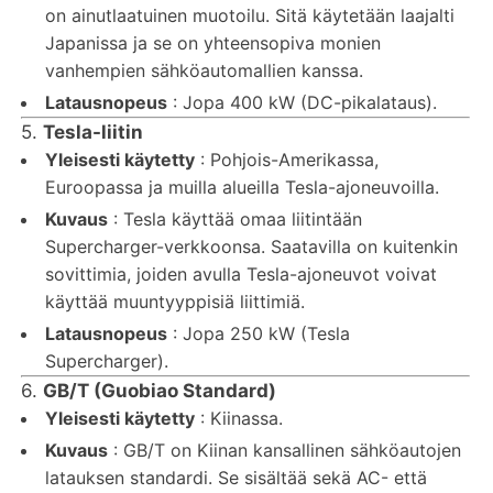
on ainutlaatuinen muotoilu. Sitä käytetään laajalti
Japanissa ja se on yhteensopiva monien
vanhempien sähköautomallien kanssa.
Latausnopeus
: Jopa 400 kW (DC-pikalataus).
5.
Tesla-liitin
Yleisesti käytetty
: Pohjois-Amerikassa,
Euroopassa ja muilla alueilla Tesla-ajoneuvoilla.
Kuvaus
: Tesla käyttää omaa liitintään
Supercharger-verkkoonsa. Saatavilla on kuitenkin
sovittimia, joiden avulla Tesla-ajoneuvot voivat
käyttää muuntyyppisiä liittimiä.
Latausnopeus
: Jopa 250 kW (Tesla
Supercharger).
6.
GB/T (Guobiao Standard)
Yleisesti käytetty
: Kiinassa.
Kuvaus
: GB/T on Kiinan kansallinen sähköautojen
latauksen standardi. Se sisältää sekä AC- että