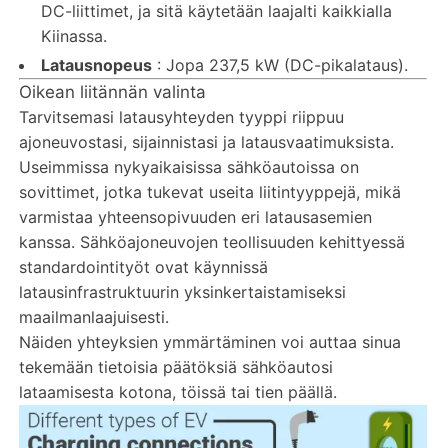
DC-liittimet, ja sitä käytetään laajalti kaikkialla
Kiinassa.
Latausnopeus
: Jopa 237,5 kW (DC-pikalataus).
Oikean liitännän valinta
Tarvitsemasi latausyhteyden tyyppi riippuu
ajoneuvostasi, sijainnistasi ja latausvaatimuksista.
Useimmissa nykyaikaisissa sähköautoissa on
sovittimet, jotka tukevat useita liitintyyppejä, mikä
varmistaa yhteensopivuuden eri latausasemien
kanssa. Sähköajoneuvojen teollisuuden kehittyessä
standardointityöt ovat käynnissä
latausinfrastruktuurin yksinkertaistamiseksi
maailmanlaajuisesti.
Näiden yhteyksien ymmärtäminen voi auttaa sinua
tekemään tietoisia päätöksiä sähköautosi
lataamisesta kotona, töissä tai tien päällä.