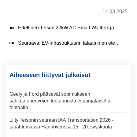
14-03-2025

Edellinen:
Teison 22kW AC Smart Wallbox ja 30kW DC EV-latausasema nyt toiminnassa Indonesiassa

Seuraava:
EV-infrastruktuurin lataaminen eteenpäin
Aiheeseen liittyvät julkaisut
Geely ja Ford pääsevät sopimukseen
sähköajoneuvojen tuotannosta espanjalaisella
tehtaalla
Liity Teisonin seuraan IAA Transportation 2026 -
tapahtumassa Hannoverissa 15.–20. syyskuuta