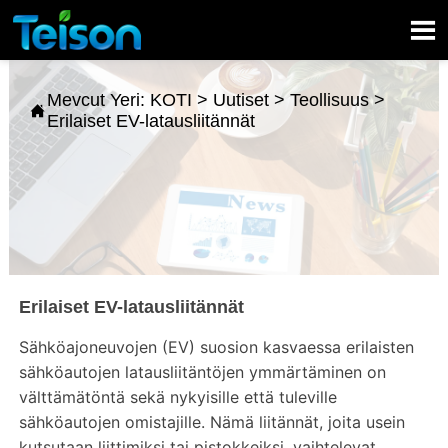

Mevcut Yeri:
KOTI
>
Uutiset
>
Teollisuus
>

Erilaiset EV-latausliitännät
Erilaiset EV-latausliitännät
Sähköajoneuvojen (EV) suosion kasvaessa erilaisten
sähköautojen latausliitäntöjen ymmärtäminen on
välttämätöntä sekä nykyisille että tuleville
sähköautojen omistajille. Nämä liitännät, joita usein
kutsutaan liittimiksi tai pistokkeiksi, vaihtelevat