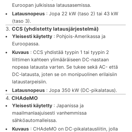
Euroopan julkisissa latausasemissa.
Latausnopeus
: Jopa 22 kW (taso 2) tai 43 kW
(taso 3).
3.
CCS (yhdistetty latausjärjestelmä)
Yleisesti käytetty
: Pohjois-Amerikassa ja
Euroopassa.
Kuvaus
: CCS yhdistää tyypin 1 tai tyypin 2
liittimen kahteen ylimääräiseen DC-nastaan
nopeaa latausta varten. Se tukee sekä AC- että
DC-latausta, joten se on monipuolinen erilaisiin
lataustarpeisiin.
Latausnopeus
: Jopa 350 kW (DC-pikalataus).
4.
CHAdeMO
Yleisesti käytetty
: Japanissa ja
maailmanlaajuisesti vanhemmissa
sähköautomalleissa.
Kuvaus
: CHAdeMO on DC-pikalatausliitin, jolla