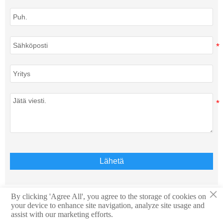
Lähetä
×
By clicking 'Agree All', you agree to the storage of cookies on
your device to enhance site navigation, analyze site usage and
Tekijänoikeus © Teison Energy Technology Co.,Ltd. Kaikki
assist with our marketing efforts.
oikeudet pidätetään.