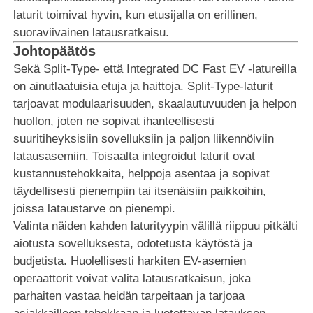
laturit toimivat hyvin, kun etusijalla on erillinen,
suoraviivainen latausratkaisu.
Johtopäätös
Sekä Split-Type- että Integrated DC Fast EV -latureilla
on ainutlaatuisia etuja ja haittoja. Split-Type-laturit
tarjoavat modulaarisuuden, skaalautuvuuden ja helpon
huollon, joten ne sopivat ihanteellisesti
suuritiheyksisiin sovelluksiin ja paljon liikennöiviin
latausasemiin. Toisaalta integroidut laturit ovat
kustannustehokkaita, helppoja asentaa ja sopivat
täydellisesti pienempiin tai itsenäisiin paikkoihin,
joissa lataustarve on pienempi.
Valinta näiden kahden laturityypin välillä riippuu pitkälti
aiotusta sovelluksesta, odotetusta käytöstä ja
budjetista. Huolellisesti harkiten EV-asemien
operaattorit voivat valita latausratkaisun, joka
parhaiten vastaa heidän tarpeitaan ja tarjoaa