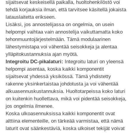
sijaitsevat keskeisellä paikalla, huoltohenkilöstö voi
tehdä korjauksia ilman, että tarvitsee käsitellä jokaista
latauslaitetta erikseen.
Lisäksi, jos annostelijassa on ongelmia, on usein
helpompi vaihtaa vain annostelija vaikuttamatta koko
tehonmuuntojärjestelmään. Tämä modulaarinen
lähestymistapa voi vähentää seisokkeja ja alentaa
ylläpitokustannuksia ajan myötä.
Integroitu DC-pikalaturi:
Integroitu laturi on yleensä
helpompi asentaa, koska kaikki komponentit
sijaitsevat yhdessä yksikössä. Tämä yhdistetty
rakenne yksinkertaistaa johdotusta ja voi vähentää
alkuasennuskustannuksia. Huoltotarpeissa koko laturi
on kuitenkin huollettava, mikä voi pidentää seisokkeja,
jos ongelmia ilmenee.
Koska ulkoasennuksissa kaikki komponentit ovat
alttiina elementeille, on tärkeää varmistaa, että nämä
laturit ovat säänkestäviä, koska ulkoiset tekijät voivat