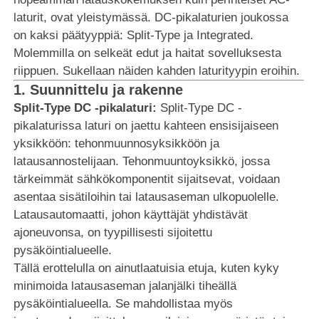
laturit, ovat yleistymässä. DC-pikalaturien joukossa
on kaksi päätyyppiä: Split-Type ja Integrated.
Molemmilla on selkeät edut ja haitat sovelluksesta
riippuen. Sukellaan näiden kahden laturityypin eroihin.
1.
Suunnittelu ja rakenne
Split-Type DC -pikalaturi:
Split-Type DC -
pikalaturissa laturi on jaettu kahteen ensisijaiseen
yksikköön: tehonmuunnosyksikköön ja
latausannostelijaan. Tehonmuuntoyksikkö, jossa
tärkeimmät sähkökomponentit sijaitsevat, voidaan
asentaa sisätiloihin tai latausaseman ulkopuolelle.
Latausautomaatti, johon käyttäjät yhdistävät
ajoneuvonsa, on tyypillisesti sijoitettu
pysäköintialueelle.
Tällä erottelulla on ainutlaatuisia etuja, kuten kyky
minimoida latausaseman jalanjälki tiheällä
pysäköintialueella. Se mahdollistaa myös