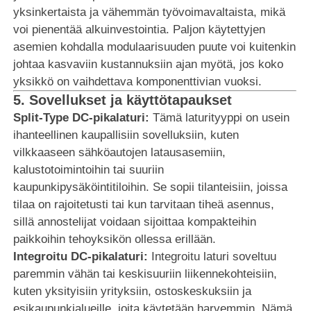
yksinkertaista ja vähemmän työvoimavaltaista, mikä
voi pienentää alkuinvestointia. Paljon käytettyjen
asemien kohdalla modulaarisuuden puute voi kuitenkin
johtaa kasvaviin kustannuksiin ajan myötä, jos koko
yksikkö on vaihdettava komponenttivian vuoksi.
5.
Sovellukset ja käyttötapaukset
Split-Type DC-pikalaturi:
Tämä laturityyppi on usein
ihanteellinen kaupallisiin sovelluksiin, kuten
vilkkaaseen sähköautojen latausasemiin,
kalustotoimintoihin tai suuriin
kaupunkipysäköintitiloihin. Se sopii tilanteisiin, joissa
tilaa on rajoitetusti tai kun tarvitaan tiheä asennus,
sillä annostelijat voidaan sijoittaa kompakteihin
paikkoihin tehoyksikön ollessa erillään.
Integroitu DC-pikalaturi:
Integroitu laturi soveltuu
paremmin vähän tai keskisuuriin liikennekohteisiin,
kuten yksityisiin yrityksiin, ostoskeskuksiin ja
esikaupunkialueille, joita käytetään harvemmin. Nämä