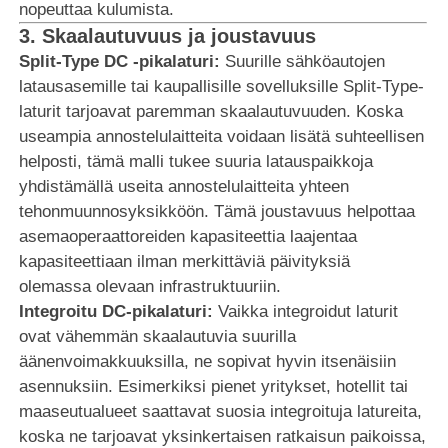
nopeuttaa kulumista.
3.
Skaalautuvuus ja joustavuus
Split-Type DC -pikalaturi:
Suurille sähköautojen
latausasemille tai kaupallisille sovelluksille Split-Type-
laturit tarjoavat paremman skaalautuvuuden. Koska
useampia annostelulaitteita voidaan lisätä suhteellisen
helposti, tämä malli tukee suuria latauspaikkoja
yhdistämällä useita annostelulaitteita yhteen
tehonmuunnosyksikköön. Tämä joustavuus helpottaa
asemaoperaattoreiden kapasiteettia laajentaa
kapasiteettiaan ilman merkittäviä päivityksiä
olemassa olevaan infrastruktuuriin.
Integroitu DC-pikalaturi:
Vaikka integroidut laturit
ovat vähemmän skaalautuvia suurilla
äänenvoimakkuuksilla, ne sopivat hyvin itsenäisiin
asennuksiin. Esimerkiksi pienet yritykset, hotellit tai
maaseutualueet saattavat suosia integroituja latureita,
koska ne tarjoavat yksinkertaisen ratkaisun paikoissa,