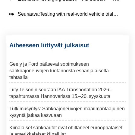

Seuraava:
Testing with real-world vehicle trials to ensure the performance and reliability of EV chargers.
Aiheeseen liittyvät julkaisut
Geely ja Ford pääsevät sopimukseen
sähköajoneuvojen tuotannosta espanjalaisella
tehtaalla
Liity Teisonin seuraan IAA Transportation 2026 -
tapahtumassa Hannoverissa 15.–20. syyskuuta
Tutkimusyritys: Sähköajoneuvojen maailmanlaajuinen
kysyntä jatkaa kasvuaan
Kiinalaiset sähköautot ovat ohittaneet eurooppalaiset
ja amerikkalaiset kilpailijat