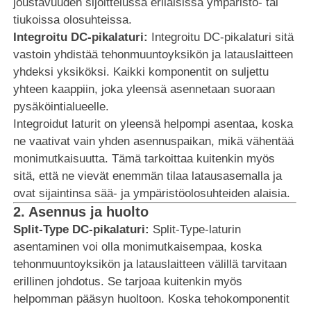
joustavuuden sijoittelussa erilaisissa ympäristö- tai
tiukoissa olosuhteissa.
Integroitu DC-pikalaturi:
Integroitu DC-pikalaturi sitä
vastoin yhdistää tehonmuuntoyksikön ja latauslaitteen
yhdeksi yksiköksi. Kaikki komponentit on suljettu
yhteen kaappiin, joka yleensä asennetaan suoraan
pysäköintialueelle.
Integroidut laturit on yleensä helpompi asentaa, koska
ne vaativat vain yhden asennuspaikan, mikä vähentää
monimutkaisuutta. Tämä tarkoittaa kuitenkin myös
sitä, että ne vievät enemmän tilaa latausasemalla ja
ovat sijaintinsa sää- ja ympäristöolosuhteiden alaisia.
2.
Asennus ja huolto
Split-Type DC-pikalaturi:
Split-Type-laturin
asentaminen voi olla monimutkaisempaa, koska
tehonmuuntoyksikön ja latauslaitteen välillä tarvitaan
erillinen johdotus. Se tarjoaa kuitenkin myös
helpomman pääsyn huoltoon. Koska tehokomponentit