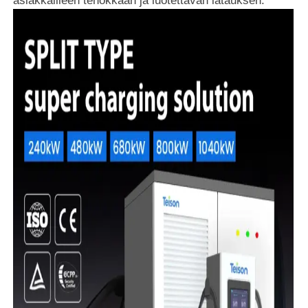
asiakkailleen tehokkaan ja luotettavan latauksen.