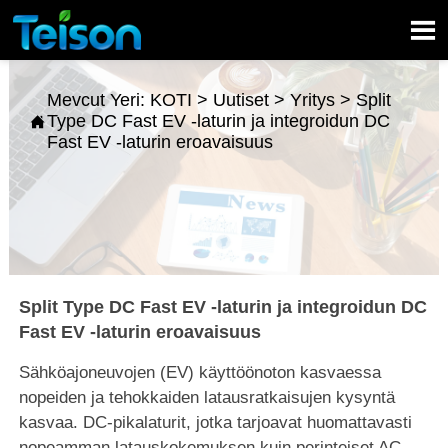

Mevcut Yeri:
KOTI
>
Uutiset
>
Yritys
>
Split
Type DC Fast EV -laturin ja integroidun DC

Fast EV -laturin eroavaisuus
Split Type DC Fast EV -laturin ja integroidun DC
Fast EV -laturin eroavaisuus
Sähköajoneuvojen (EV) käyttöönoton kasvaessa
nopeiden ja tehokkaiden latausratkaisujen kysyntä
kasvaa. DC-pikalaturit, jotka tarjoavat huomattavasti
nopeamman latauskokemuksen kuin perinteiset AC-