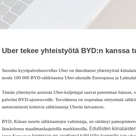
Uber tekee yhteistyötä BYD:n kanssa t
Suosittu kyytipalvelusovellus Uber on ilmoittanut yhteistyöstä
kiinala
tuoda 100 000 BYD-sähköautoa Uber-alustalle
Euroopassa ja Latinala
Tämän yhteistyön ansiosta Uber-kuljettajat saavat paremman hinnan, 
palvelut BYD-ajoneuvoille. Tavoitteena on nopeuttaa siirtymistä
sähkö
autonomisesti toimivia sähköautoja Uberin laivastoon.
BYD, Kiinan suurin sähköautojen valmistaja, on siirtänyt painopistee
Edullisten kiinalaist
läsnäolonsa maailmanlaajuisilla markkinoilla.
komissio on asettanut tullit tälle tuonnille
joten Euroopan
kilpailu