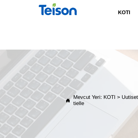
KOTI
Mevcut Yeri:
KOTI
>
Uutise

tielle