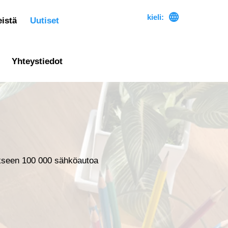

kieli:
istä
Uutiset
Yhteystiedot
kseen 100 000 sähköautoa