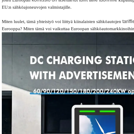
EU:n sähköajoneuvojen valmistajille.
tariff
Miten luulet, tämä yhteistyö voi liittyä
kiinalaisten sähköautojen
Eurooppa? Miten tämä voi vaikuttaa Euroopan sähköautomarkkinoihi