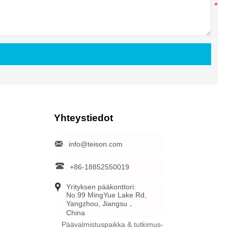
Yhteystiedot

info@teison.com

+86-18852550019

Yrityksen pääkonttori: 
No.99 MingYue Lake Rd, 
Yangzhou, Jiangsu，
China
Päävalmistuspaikka & tutkimus-