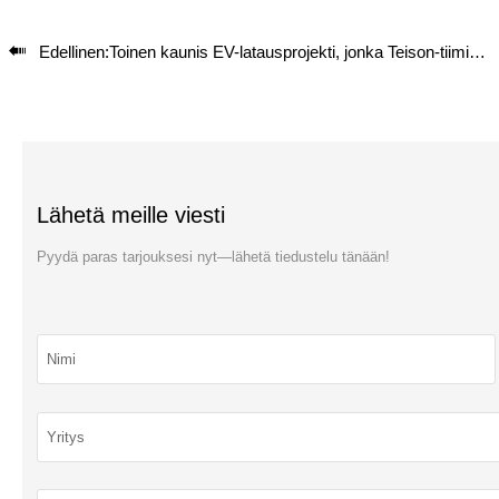

Edellinen:
Toinen kaunis EV-latausprojekti, jonka Teison-tiimi on suorittanut Chilessä.
Lähetä meille viesti
Pyydä paras tarjouksesi nyt—lähetä tiedustelu tänään!