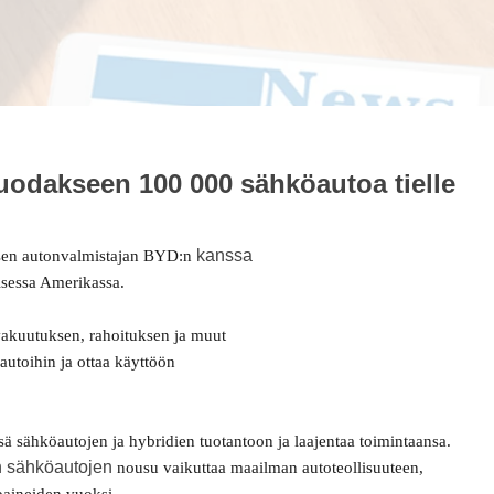
uodakseen 100 000 sähköautoa tielle
kanssa
isen autonvalmistajan BYD:n
isessa Amerikassa.
vakuutuksen,
rahoituksen ja muut
autoihin ja ottaa käyttöön
nsä sähköautojen
ja hybridien tuotantoon ja laajentaa toimintaansa.
en sähköautojen
nousu
vaikuttaa maailman autoteollisuuteen,
paineiden
vuoksi