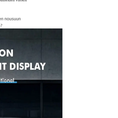
ien nousuun
n?