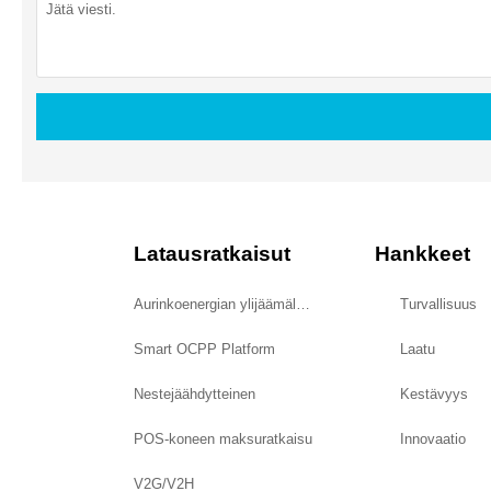
Latausratkaisut
Hankkeet
Aurinkoenergian ylijäämälataus
Turvallisuus
Smart OCPP Platform
Laatu
Nestejäähdytteinen
Kestävyys
POS-koneen maksuratkaisu
Innovaatio
V2G/V2H