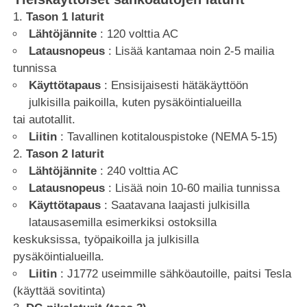
Tason 1 laturit
Lähtöjännite
: 120 volttia AC
Latausnopeus
: Lisää kantamaa noin 2-5 mailia
tunnissa
Käyttötapaus
: Ensisijaisesti hätäkäyttöön
julkisilla paikoilla, kuten pysäköintialueilla
tai autotallit.
Liitin
: Tavallinen kotitalouspistoke (NEMA 5-15)
Tason 2 laturit
Lähtöjännite
: 240 volttia AC
Latausnopeus
: Lisää noin 10-60 mailia tunnissa
Käyttötapaus
: Saatavana laajasti julkisilla
latausasemilla esimerkiksi ostoksilla
keskuksissa, työpaikoilla ja julkisilla
pysäköintialueilla.
Liitin
: J1772 useimmille sähköautoille, paitsi Tesla
(käyttää sovitinta)