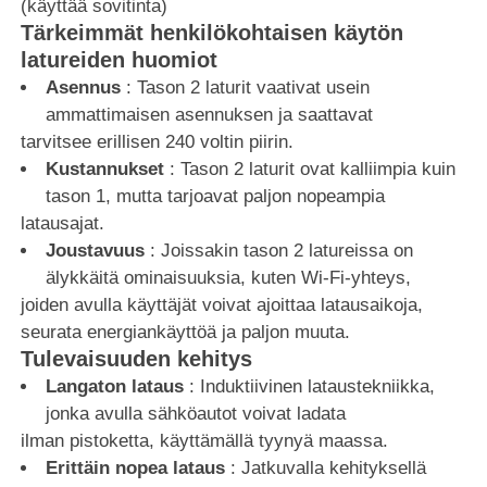
(käyttää sovitinta)
Tärkeimmät henkilökohtaisen käytön
latureiden huomiot
Asennus
: Tason 2 laturit vaativat usein
ammattimaisen asennuksen ja saattavat
tarvitsee erillisen 240 voltin piirin.
Kustannukset
: Tason 2 laturit ovat kalliimpia kuin
tason 1, mutta tarjoavat paljon nopeampia
latausajat.
Joustavuus
: Joissakin tason 2 latureissa on
älykkäitä ominaisuuksia, kuten Wi-Fi-yhteys,
joiden avulla käyttäjät voivat ajoittaa latausaikoja,
seurata energiankäyttöä ja paljon muuta.
Tulevaisuuden kehitys
Langaton lataus
: Induktiivinen lataustekniikka,
jonka avulla sähköautot voivat ladata
ilman pistoketta, käyttämällä tyynyä maassa.
Erittäin nopea lataus
: Jatkuvalla kehityksellä