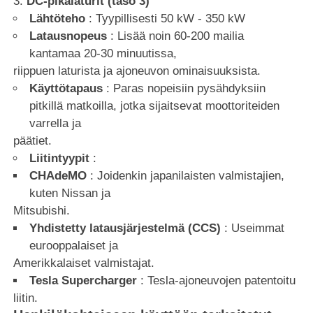
DC-pikalaturit (taso 3)
Lähtöteho
: Tyypillisesti 50 kW - 350 kW
Latausnopeus
: Lisää noin 60-200 mailia
kantamaa 20-30 minuutissa,
riippuen laturista ja ajoneuvon ominaisuuksista.
Käyttötapaus
: Paras nopeisiin pysähdyksiin
pitkillä matkoilla, jotka sijaitsevat moottoriteiden
varrella ja
päätiet.
Liitintyypit
:
CHAdeMO
: Joidenkin japanilaisten valmistajien,
kuten Nissan ja
Mitsubishi.
Yhdistetty latausjärjestelmä (CCS)
: Useimmat
eurooppalaiset ja
Amerikkalaiset valmistajat.
Tesla Supercharger
: Tesla-ajoneuvojen patentoitu
liitin.