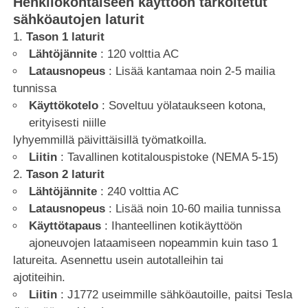
Henkilökohtaiseen käyttöön tarkoitetut
sähköautojen laturit
Tason 1 laturit
Lähtöjännite
: 120 volttia AC
Latausnopeus
: Lisää kantamaa noin 2-5 mailia
tunnissa
Käyttökotelo
: Soveltuu yölataukseen kotona,
erityisesti niille
lyhyemmillä päivittäisillä työmatkoilla.
Liitin
: Tavallinen kotitalouspistoke (NEMA 5-15)
Tason 2 laturit
Lähtöjännite
: 240 volttia AC
Latausnopeus
: Lisää noin 10-60 mailia tunnissa
Käyttötapaus
: Ihanteellinen kotikäyttöön
ajoneuvojen lataamiseen nopeammin kuin taso 1
latureita. Asennettu usein autotalleihin tai
ajotiteihin.
Liitin
: J1772 useimmille sähköautoille, paitsi Tesla