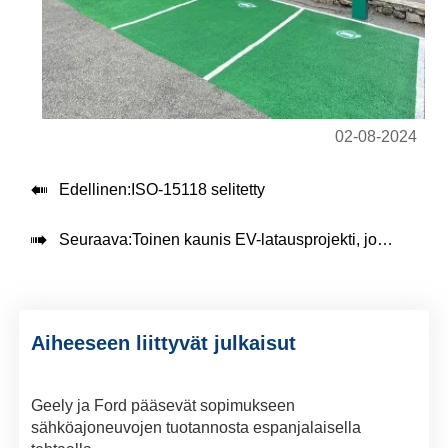
02-08-2024

Edellinen:
ISO-15118 selitetty

Seuraava:
Toinen kaunis EV-latausprojekti, jonka Teison-tiimi on suorittanut Chilessä.
Aiheeseen liittyvät julkaisut
Geely ja Ford pääsevät sopimukseen
sähköajoneuvojen tuotannosta espanjalaisella