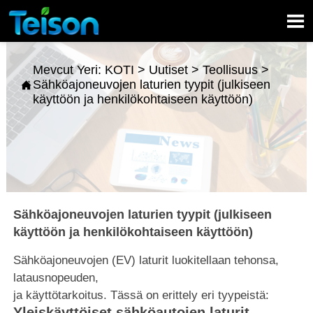

Mevcut Yeri:
KOTI
>
Uutiset
>
Teollisuus
>
Sähköajoneuvojen laturien tyypit (julkiseen

käyttöön ja henkilökohtaiseen käyttöön)
Sähköajoneuvojen laturien tyypit (julkiseen
käyttöön ja henkilökohtaiseen käyttöön)
Sähköajoneuvojen (EV) laturit luokitellaan tehonsa,
latausnopeuden,
ja käyttötarkoitus. Tässä on erittely eri tyypeistä:
Yleiskäyttöiset sähköautojen laturit