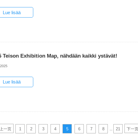
Lue lisää
5 Teison Exhibition Map, nähdään kaikki ystävät!
-2025
Lue lisää
上一页
1
2
3
4
5
6
7
8
21
下一
...