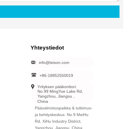
Yhteystiedot

info@teison.com

+86-18852550019

Yrityksen pääkonttori: 
No.99 MingYue Lake Rd, 
Yangzhou, Jiangsu，
China
Päävalmistuspaikka & tutkimus-
ja kehityskeskus: No.9 MeiHu
Rd, XiHu Industry District,
Yangzhou, Jiangsu, China