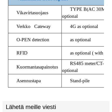
TYPE B(AC 30MA+
Vikavirtasuojaus
optional
Verkko Cateway
4G as optional
O-PEN detection
as optional
RFID
as optional ( with 3 
RS485 meter/CT-Cla
Kuormantasapainotus
optional
Asennustapa
Stand-pile
Lähetä meille viesti