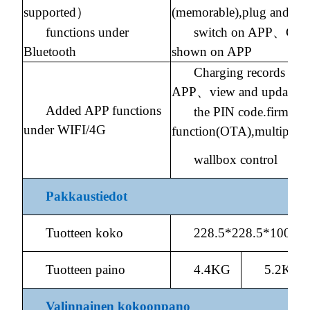
supported）
(memorable),plug and pla
functions under
switch on APP、Charg
Bluetooth
shown on APP
Charging records sh
APP、view and update
Added APP functions
the PIN code.firmwar
under WIFI/4G
function(OTA),multiple
wallbox control
Pakkaustiedot
Tuotteen koko
228.5*228.5*100
Tuotteen paino
4.4KG
5.2KG
Valinnainen kokoonpano