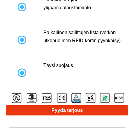

ylijäämälataustoiminto
Paikallinen sallittujen lista (verkon

ulkopuolinen RFID-kortin pyyhkäisy)
Täysi suojaus

Pyydä tarjous