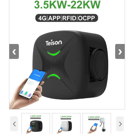
‹
›
‹
›