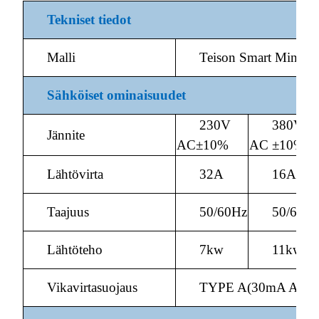
Tekniset tiedot
Malli
Teison Smart Mini
Sähköiset ominaisuudet
230V
380V
Jännite
AC±10%
AC ±10%
Lähtövirta
32A
16A
Taajuus
50/60Hz
50/60H
Lähtöteho
7kw
11kw
Vikavirtasuojaus
TYPE A(30mA AC)