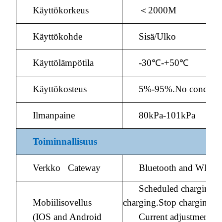
Käyttökorkeus
＜2000M
Käyttökohde
Sisä/Ulko
Käyttölämpötila
-30℃-+50℃
Käyttökosteus
5%-95%.No condensa
Ilmanpaine
80kPa-101kPa
Toiminnallisuus
Verkko Cateway
Bluetooth and WIFI a
Scheduled charging、
Mobiilisovellus
charging.Stop charging.
(IOS and Android
Current adjustment