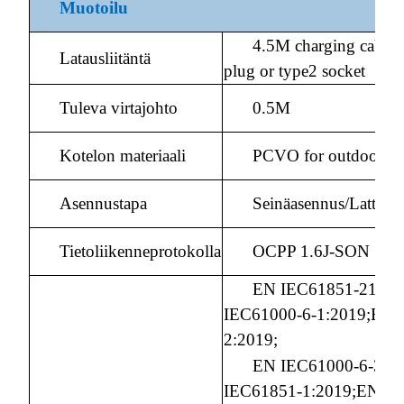
Muotoilu
4.5M charging cable w
Latausliitäntä
plug or type2 socket
Tuleva virtajohto
0.5M
Kotelon materiaali
PCVO for outdoor
Asennustapa
Seinäasennus/Lattiate
Tietoliikenneprotokolla
OCPP 1.6J-SON
EN IEC61851-21-2:
IEC61000-6-1:2019;EN 
2:2019;
EN IEC61000-6-3:2
IEC61851-1:2019;EN IE