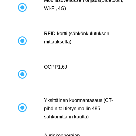
Mobiilisovelluksen ohjaus(Bluetooth,

Wi-Fi, 4G)
RFID-kortti (sähkönkulutuksen

mittauksella)
OCPP1.6J

Yksittäinen kuormantasaus (CT-

pihdin tai tietyn mallin 485-
sähkömittarin kautta)
Aurinkoenergian