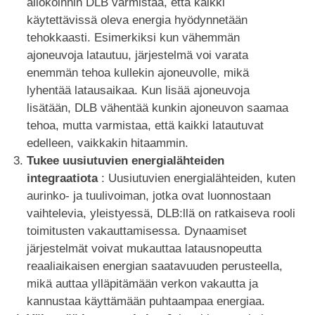
allokoinnin DLB varmistaa, että kaikki
käytettävissä oleva energia hyödynnetään
tehokkaasti. Esimerkiksi kun vähemmän
ajoneuvoja latautuu, järjestelmä voi varata
enemmän tehoa kullekin ajoneuvolle, mikä
lyhentää latausaikaa. Kun lisää ajoneuvoja
lisätään, DLB vähentää kunkin ajoneuvon saamaa
tehoa, mutta varmistaa, että kaikki latautuvat
edelleen, vaikkakin hitaammin.
Tukee uusiutuvien energialähteiden
integraatiota
: Uusiutuvien energialähteiden, kuten
aurinko- ja tuulivoiman, jotka ovat luonnostaan
vaihtelevia, yleistyessä, DLB:llä on ratkaiseva rooli
toimitusten vakauttamisessa. Dynaamiset
järjestelmät voivat mukauttaa latausnopeutta
reaaliaikaisen energian saatavuuden perusteella,
mikä auttaa ylläpitämään verkon vakautta ja
kannustaa käyttämään puhtaampaa energiaa.