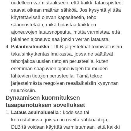
uudelleen varmistaakseen, että kaikki latauspisteet
saavat oikean määrän sähköä. Jos kysyntä ylittää
käytettävissä olevan kapasiteetin, teho
säännöstetään, mikä hidastaa kaikkien
ajoneuvojen latausnopeutta, mutta varmistaa, että
jokainen ajoneuvo saa jonkin verran latausta.
Palautesilmukka
: DLB-järjestelmät toimivat usein
takaisinkytkentäsilmukassa, jossa ne säätävät
tehonjakoa uusien tietojen perusteella, kuten
enemmän saapuvien ajoneuvojen tai muiden
lähtevien tietojen perusteella. Tämä tekee
järjestelmästä reagoivan reaaliaikaisiin kysynnän
muutoksiin.
Dynaamisen kuormituksen
tasapainotuksen sovellukset
Lataus asuinalueella
: kodeissa tai
kerrostaloissa, joissa on useita sähköautoja,
DLB:tä voidaan käyttää varmistamaan, että kaikki