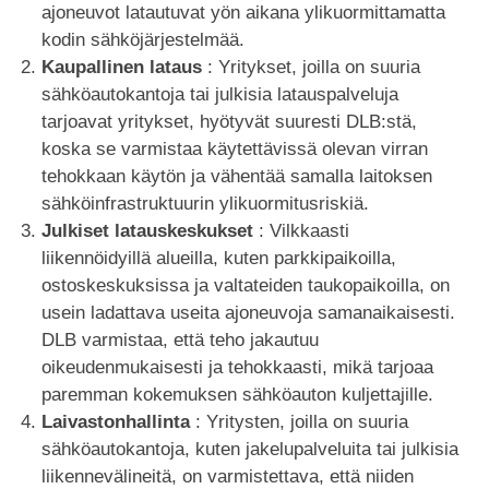
ajoneuvot latautuvat yön aikana ylikuormittamatta
kodin sähköjärjestelmää.
Kaupallinen lataus
: Yritykset, joilla on suuria
sähköautokantoja tai julkisia latauspalveluja
tarjoavat yritykset, hyötyvät suuresti DLB:stä,
koska se varmistaa käytettävissä olevan virran
tehokkaan käytön ja vähentää samalla laitoksen
sähköinfrastruktuurin ylikuormitusriskiä.
Julkiset latauskeskukset
: Vilkkaasti
liikennöidyillä alueilla, kuten parkkipaikoilla,
ostoskeskuksissa ja valtateiden taukopaikoilla, on
usein ladattava useita ajoneuvoja samanaikaisesti.
DLB varmistaa, että teho jakautuu
oikeudenmukaisesti ja tehokkaasti, mikä tarjoaa
paremman kokemuksen sähköauton kuljettajille.
Laivastonhallinta
: Yritysten, joilla on suuria
sähköautokantoja, kuten jakelupalveluita tai julkisia
liikennevälineitä, on varmistettava, että niiden