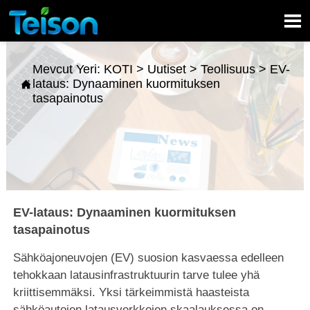

Mevcut Yeri:
KOTI
>
Uutiset
>
Teollisuus
>
EV-
lataus: Dynaaminen kuormituksen

tasapainotus
EV-lataus: Dynaaminen kuormituksen
tasapainotus
Sähköajoneuvojen (EV) suosion kasvaessa edelleen
tehokkaan latausinfrastruktuurin tarve tulee yhä
kriittisemmäksi. Yksi tärkeimmistä haasteista
sähköautojen latausverkkojen skaalauksessa on