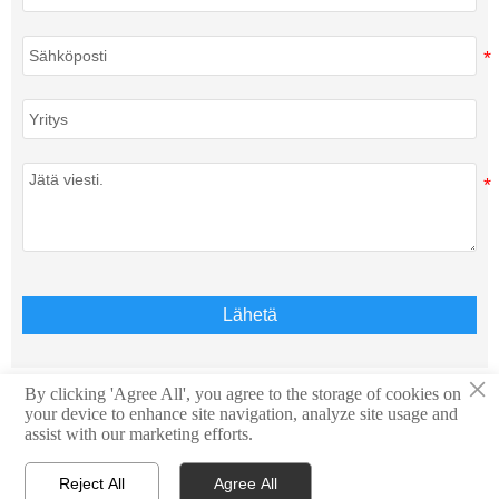
Lähetä
×
By clicking 'Agree All', you agree to the storage of cookies on
your device to enhance site navigation, analyze site usage and
Tekijänoikeus © Teison Energy Technology Co.,Ltd. Kaikki
assist with our marketing efforts.
oikeudet pidätetään.
Reject All
Agree All



