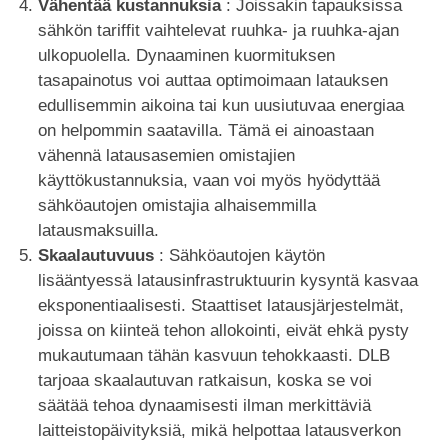
Vähentää kustannuksia
: Joissakin tapauksissa
sähkön tariffit vaihtelevat ruuhka- ja ruuhka-ajan
ulkopuolella. Dynaaminen kuormituksen
tasapainotus voi auttaa optimoimaan latauksen
edullisemmin aikoina tai kun uusiutuvaa energiaa
on helpommin saatavilla. Tämä ei ainoastaan
vähennä latausasemien omistajien
käyttökustannuksia, vaan voi myös hyödyttää
sähköautojen omistajia alhaisemmilla
latausmaksuilla.
Skaalautuvuus
: Sähköautojen käytön
lisääntyessä latausinfrastruktuurin kysyntä kasvaa
eksponentiaalisesti. Staattiset latausjärjestelmät,
joissa on kiinteä tehon allokointi, eivät ehkä pysty
mukautumaan tähän kasvuun tehokkaasti. DLB
tarjoaa skaalautuvan ratkaisun, koska se voi
säätää tehoa dynaamisesti ilman merkittäviä
laitteistopäivityksiä, mikä helpottaa latausverkon