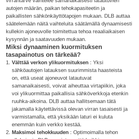
virrantarve vaihtelee samanaikaisesti latautuvien
autojen määrän, paikan tehokapasiteetin ja
paikallisten sähkönkäyttötapojen mukaan. DLB auttaa
säätelemään näitä vaihteluita säätämällä dynaamisesti
kullekin ajoneuvolle toimitettua tehoa reaaliaikaisen
kysynnän ja saatavuuden mukaan.
Miksi dynaaminen kuormituksen
tasapainotus on tärkeää?
Välttää verkon ylikuormituksen
: Yksi
sähköautojen latauksen suurimmista haasteista
on, että useat ajoneuvot latautuvat
samanaikaisesti, voivat aiheuttaa virtapiikin, joka
voi ylikuormittaa paikallisia sähköverkkoja etenkin
ruuhka-aikoina. DLB auttaa hallitsemaan tätä
jakamalla käytettävissä olevan virran tasaisesti ja
varmistamalla, että yksikään laturi ei kuluta
enemmän kuin verkko kestää.
Maksimoi tehokkuuden
: Optimoimalla tehon