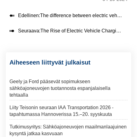

Edellinen:
The difference between electric vehicle charging sockets

Seuraava:
The Rise of Electric Vehicle Charging Stations: A Key to Sustainable Transportation
Aiheeseen liittyvät julkaisut
Geely ja Ford pääsevät sopimukseen
sähköajoneuvojen tuotannosta espanjalaisella
tehtaalla
Liity Teisonin seuraan IAA Transportation 2026 -
tapahtumassa Hannoverissa 15.–20. syyskuuta
Tutkimusyritys: Sähköajoneuvojen maailmanlaajuinen
kysyntä jatkaa kasvuaan