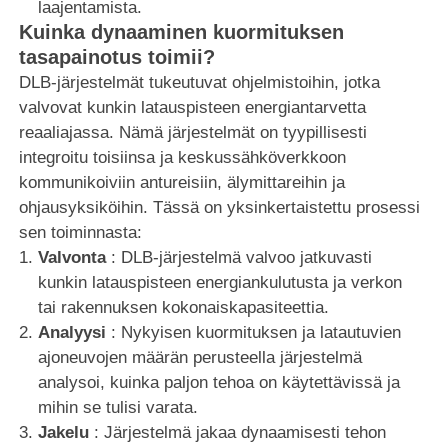
laajentamista.
Kuinka dynaaminen kuormituksen
tasapainotus toimii?
DLB-järjestelmät tukeutuvat ohjelmistoihin, jotka
valvovat kunkin latauspisteen energiantarvetta
reaaliajassa. Nämä järjestelmät on tyypillisesti
integroitu toisiinsa ja keskussähköverkkoon
kommunikoiviin antureisiin, älymittareihin ja
ohjausyksiköihin. Tässä on yksinkertaistettu prosessi
sen toiminnasta:
Valvonta
: DLB-järjestelmä valvoo jatkuvasti
kunkin latauspisteen energiankulutusta ja verkon
tai rakennuksen kokonaiskapasiteettia.
Analyysi
: Nykyisen kuormituksen ja latautuvien
ajoneuvojen määrän perusteella järjestelmä
analysoi, kuinka paljon tehoa on käytettävissä ja
mihin se tulisi varata.
Jakelu
: Järjestelmä jakaa dynaamisesti tehon