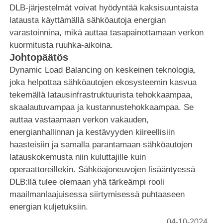
DLB-järjestelmät voivat hyödyntää kaksisuuntaista
latausta käyttämällä sähköautoja energian
varastoinnina, mikä auttaa tasapainottamaan verkon
kuormitusta ruuhka-aikoina.
Johtopäätös
Dynamic Load Balancing on keskeinen teknologia,
joka helpottaa sähköautojen ekosysteemin kasvua
tekemällä latausinfrastruktuurista tehokkaampaa,
skaalautuvampaa ja kustannustehokkaampaa. Se
auttaa vastaamaan verkon vakauden,
energianhallinnan ja kestävyyden kiireellisiin
haasteisiin ja samalla parantamaan sähköautojen
latauskokemusta niin kuluttajille kuin
operaattoreillekin. Sähköajoneuvojen lisääntyessä
DLB:llä tulee olemaan yhä tärkeämpi rooli
maailmanlaajuisessa siirtymisessä puhtaaseen
energian kuljetuksiin.
04-10-2024