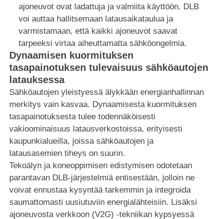
ajoneuvot ovat ladattuja ja valmiita käyttöön. DLB
voi auttaa hallitsemaan latausaikataulua ja
varmistamaan, että kaikki ajoneuvot saavat
tarpeeksi virtaa aiheuttamatta sähköongelmia.
Dynaamisen kuormituksen
tasapainotuksen tulevaisuus sähköautojen
latauksessa
Sähköautojen yleistyessä älykkään energianhallinnan
merkitys vain kasvaa. Dynaamisesta kuormituksen
tasapainotuksesta tulee todennäköisesti
vakioominaisuus latausverkostoissa, erityisesti
kaupunkialueilla, joissa sähköautojen ja
latausasemien tiheys on suurin.
Tekoälyn ja koneoppimisen edistymisen odotetaan
parantavan DLB-järjestelmiä entisestään, jolloin ne
voivat ennustaa kysyntää tarkemmin ja integroida
saumattomasti uusiutuviin energialähteisiin. Lisäksi
ajoneuvosta verkkoon (V2G) -tekniikan kypsyessä