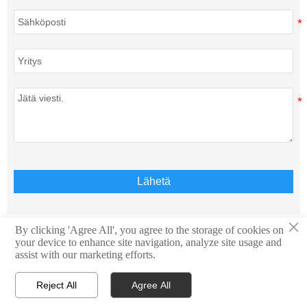
Lähetä
×
By clicking 'Agree All', you agree to the storage of cookies on
your device to enhance site navigation, analyze site usage and
Tekijänoikeus © Teison Energy Technology Co.,Ltd. Kaikki
assist with our marketing efforts.
oikeudet pidätetään.
Reject All
Agree All




Etusivu
WhatsApp
Yhteystiedot
E-mail