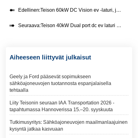

Edellinen:
Teison 60kW DC Vision ev -laturi, jossa on 43 tuuman mainosnäyttö, asennettu Brasiliaan, 2025

Seuraava:
Teison 40kW Dual port dc ev laturi Etelä-Amerikassa, 2025
Aiheeseen liittyvät julkaisut
Geely ja Ford pääsevät sopimukseen
sähköajoneuvojen tuotannosta espanjalaisella
tehtaalla
Liity Teisonin seuraan IAA Transportation 2026 -
tapahtumassa Hannoverissa 15.–20. syyskuuta
Tutkimusyritys: Sähköajoneuvojen maailmanlaajuinen
kysyntä jatkaa kasvuaan