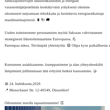
Sähköajoneuvojen latausratkaisuihin ja energian
varastointijärjestelmiin keskittyvänä yrityksenä olemme
sitoutuneet tarjoamaan tehokkaita ja luotettavia energiaratkaisuja
maailmanlaajuisesti. 🔋 🔌 🚚
Uuden toimistomme perustamisen myötä Saksaan vahvistamme
strategisesti liiketoimintaamme Euroopassa. 💪
Parempaa tukea. Tiiviimpää yhteistyötä. 😄 Olipa kyse paikallisest
Kutsumme asiakkaamme, kumppanimme ja alan yhteyshenkilöt
lämpimästi juhlistamaan tätä erityistä hetkeä kanssamme. 🤝
📅 24. huhtikuuta,2026
📍 Monschauer Str. 12-40549, Düsseldorf
Odotamme innolla tapaamistamme! 👏