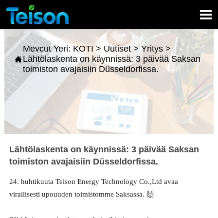

Mevcut Yeri:
KOTI
>
Uutiset
>
Yritys
>
Lähtölaskenta on käynnissä: 3 päivää Saksan

toimiston avajaisiin Düsseldorfissa.
Lähtölaskenta on käynnissä: 3 päivää Saksan
toimiston avajaisiin Düsseldorfissa.
24. huhtikuuta Teison Energy Technology Co.,Ltd avaa
virallisesti upouuden toimistomme Saksassa. 🙌