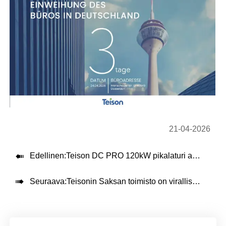
21-04-2026

Edellinen:
Teison DC PRO 120kW pikalaturi asennettu Alankomaihin，2026

Seuraava:
Teisonin Saksan toimisto on virallisesti avattu